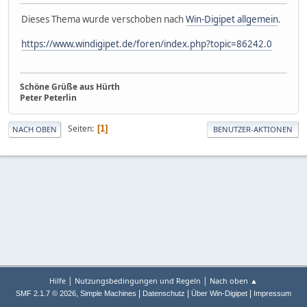
Dieses Thema wurde verschoben nach
Win-Digipet allgemein
.
https://www.windigipet.de/foren/index.php?topic=86242.0
Schöne Grüße aus Hürth
Peter Peterlin
Seiten
1
NACH OBEN
BENUTZER-AKTIONEN
|
|
Hilfe
Nutzungsbedingungen und Regeln
Nach oben ▲
,
|
|
|
SMF 2.1.7 © 2026
Simple Machines
Datenschutz
Über Win-Digipet
Impressum