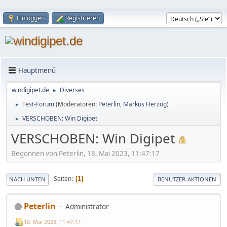
Einloggen
Registrieren
Hauptmenü
windigipet.de
Diverses
►
Test-Forum
(Moderatoren:
Peterlin
,
Markus Herzog
)
►
VERSCHOBEN: Win Digipet
►
VERSCHOBEN: Win Digipet
Begonnen von Peterlin, 18. Mai 2023, 11:47:17
Seiten
1
NACH UNTEN
BENUTZER-AKTIONEN
Peterlin
Administrator
18. Mai 2023, 11:47:17