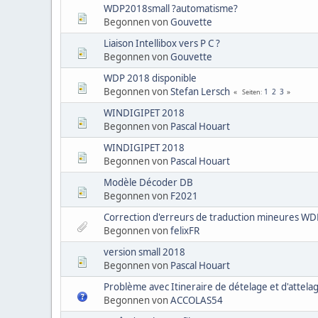
WDP2018small ?automatisme?
Begonnen von
Gouvette
Liaison Intellibox vers P C ?
Begonnen von
Gouvette
WDP 2018 disponible
Begonnen von
Stefan Lersch
1
2
3
Seiten
WINDIGIPET 2018
Begonnen von
Pascal Houart
WINDIGIPET 2018
Begonnen von
Pascal Houart
Modèle Décoder DB
Begonnen von
F2021
Correction d'erreurs de traduction mineures W
Begonnen von
felixFR
version small 2018
Begonnen von
Pascal Houart
Problème avec Itineraire de dételage et d'attela
Begonnen von
ACCOLAS54