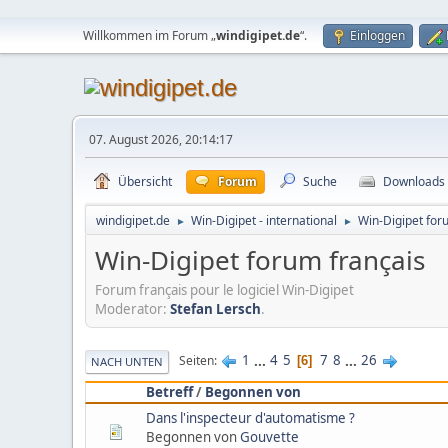
Willkommen im Forum „
windigipet.de
“.
Einloggen
07. August 2026, 20:14:17
Übersicht
Forum
Suche
Downloads
windigipet.de
Win-Digipet - international
Win-Digipet for
►
►
Win-Digipet forum français
Forum français pour le logiciel Win-Digipet
Moderator:
Stefan Lersch
.
1
...
4
5
7
8
...
26
Seiten
6
NACH UNTEN
Betreff
/
Begonnen von
Dans l'inspecteur d'automatisme ?
Begonnen von
Gouvette