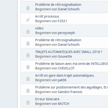
Problème de rétrosignalisation
Begonnen von
Daniel Schoofs
Arrêt processus
Begonnen von
F2021
video
Begonnen von
perejoseph
Problème de rétrosignalisation
Begonnen von
Daniel Schoofs
TRAJETS AUTOMATIQUES AVEC SMALL 2018 ?
Begonnen von
Gouvette
Problème de liaison avec ma centrale INTELLIBOX
Begonnen von
CHEVILLOT
Arrêt en gare dans trajet automatiques.
Begonnen von
pat06
Problème sur positionnement des aiguillages. Et
Begonnen von
Saindon francois
Erreur itineraire
Begonnen von
MUTCH