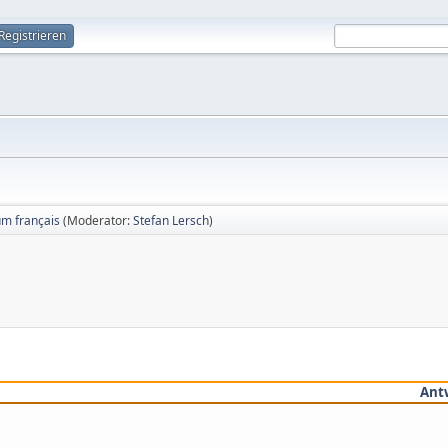
Registrieren
um français
(Moderator:
Stefan Lersch
)
Ant