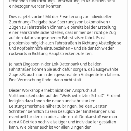
fehlenden Fahrtrichtungs-umschaltung im AK-Betrieb nicht
einbezogen werden konnten.
Dies ist jetzt vorbei! Mit der Erweiterung zur individuellen
Zuordnung (Freigabe bzw. Sperrung) von Lokomotiven /
Zügen zu Fahrstraßen können Sie bereits bei der Erstellung
einer Fahrstraße sicherstellen, dass immer der richtige Zug
auf den dafür vorgesehenen Fahrstraßen fährt. Es ist
problemlos möglich auch Fahrstraßen in Richtung Abstellgleise
und Kopfbahnhöfe einzubeziehen – und sie danach wieder
rückwärts in Richtung Hauptstrecken zu leiten.
Je nach Eingaben in der Lok-Datenbank und bei den
Fahrstraßen können Sie auch dafür sorgen, daß ausgewählte
Züge z.B. auch nur in den gewünschten Anlagenteilen fahren.
Eine Vermischung findet dann nicht statt.
Dieser Workshop erhebt nicht den Anspruch auf
Vollständigkeit oder auf der "Weißheit letzter Schluß". Er dient
lediglich dazu Ihnen die neuen und sehr starken
Leistungsmerkmale näher zu bringen, bei den ,,ersten
Schritten" behilflich zu sein bezüglich der Einstellungen und
eventuell für den ein oder anderen als Denkanstoß wie man
den AK-Betrieb noch vielseitiger und individueller gestalten
kann. Wie bisher auch ist vor allen Dingen der