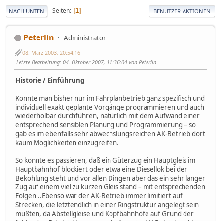
Seiten
1
NACH UNTEN
BENUTZER-AKTIONEN
Peterlin
Administrator
08. März 2003, 20:54:16
Letzte Bearbeitung
: 04. Oktober 2007, 11:36:04 von Peterlin
Historie / Einführung
Konnte man bisher nur im Fahrplanbetrieb ganz spezifisch und
individuell exakt geplante Vorgänge programmieren und auch
wiederholbar durchführen, natürlich mit dem Aufwand einer
entsprechend sensiblen Planung und Programmierung – so
gab es im ebenfalls sehr abwechslungsreichen AK-Betrieb dort
kaum Möglichkeiten einzugreifen.
So konnte es passieren, daß ein Güterzug ein Hauptgleis im
Hauptbahnhof blockiert oder etwa eine Diesellok bei der
Bekohlung steht und vor allen Dingen aber das ein sehr langer
Zug auf einem viel zu kurzen Gleis stand – mit entsprechenden
Folgen...Ebenso war der AK-Betrieb immer limitiert auf
Strecken, die letztendlich in einer Ringstruktur angelegt sein
mußten, da Abstellgleise und Kopfbahnhöfe auf Grund der