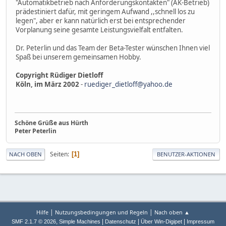
"Automatikbetrieb nach Anforderungskontakten" (AK-Betrieb)
prädestiniert dafür, mit geringem Aufwand ,,schnell los zu
legen", aber er kann natürlich erst bei entsprechender
Vorplanung seine gesamte Leistungsvielfalt entfalten.
Dr. Peterlin und das Team der Beta-Tester wünschen Ihnen viel
Spaß bei unserem gemeinsamen Hobby.
Copyright Rüdiger Dietloff
Köln, im März 2002
-
ruediger_dietloff@yahoo.de
Schöne Grüße aus Hürth
Peter Peterlin
Seiten
1
NACH OBEN
BENUTZER-AKTIONEN
|
|
Hilfe
Nutzungsbedingungen und Regeln
Nach oben ▲
,
|
|
|
SMF 2.1.7 © 2026
Simple Machines
Datenschutz
Über Win-Digipet
Impressum