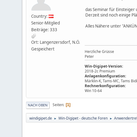
das Seminar für Einsteiger
Derzeit sind noch einige Plä
Country:
Senior-Mitglied
Alles Nähere unter "ANK
Beiträge: 333
Ort: Langenzersdorf, N.Ö.
Gespeichert
Herzliche Grüsse
Peter
Win-Digipet-Version:
2018-2c Premium
Anlagenkonfiguration:
Märklin-K, Tams-MC, Tams Bidi
Rechnerkonfiguration:
Win 10-64
Seiten
1
NACH OBEN
windigipet.de
Win-Digipet - deutsche Foren
Anwendertre
►
►