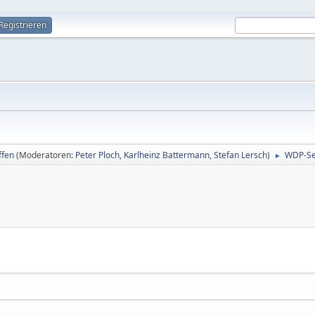
Registrieren
ffen
(Moderatoren:
Peter Ploch
,
Karlheinz Battermann
,
Stefan Lersch
)
WDP-Sem
►