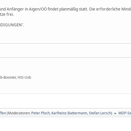
 und Anfänger in Aigen/OÖ findet planmäßig statt. Die erforderliche Min
tze frei.
ÜNDIGUNGEN".
b-Booster, HSI-Usb
ffen
(Moderatoren:
Peter Ploch
,
Karlheinz Battermann
,
Stefan Lersch
)
WDP-Sem
►