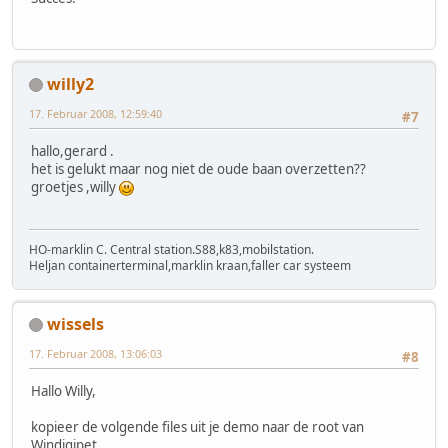
willy2
17. Februar 2008, 12:59:40
#7
hallo,gerard .
het is gelukt maar nog niet de oude baan overzetten??
groetjes ,willy
HO-marklin C. Central station.S88,k83,mobilstation.
Heljan containerterminal,marklin kraan,faller car systeem
wissels
17. Februar 2008, 13:06:03
#8
Hallo Willy,
kopieer de volgende files uit je demo naar de root van
Windigipet,