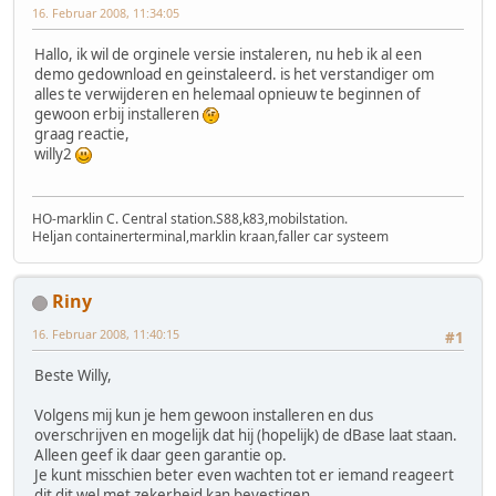
16. Februar 2008, 11:34:05
Hallo, ik wil de orginele versie instaleren, nu heb ik al een
demo gedownload en geinstaleerd. is het verstandiger om
alles te verwijderen en helemaal opnieuw te beginnen of
gewoon erbij installeren
graag reactie,
willy2
HO-marklin C. Central station.S88,k83,mobilstation.
Heljan containerterminal,marklin kraan,faller car systeem
Riny
16. Februar 2008, 11:40:15
#1
Beste Willy,
Volgens mij kun je hem gewoon installeren en dus
overschrijven en mogelijk dat hij (hopelijk) de dBase laat staan.
Alleen geef ik daar geen garantie op.
Je kunt misschien beter even wachten tot er iemand reageert
dit dit wel met zekerheid kan bevestigen.