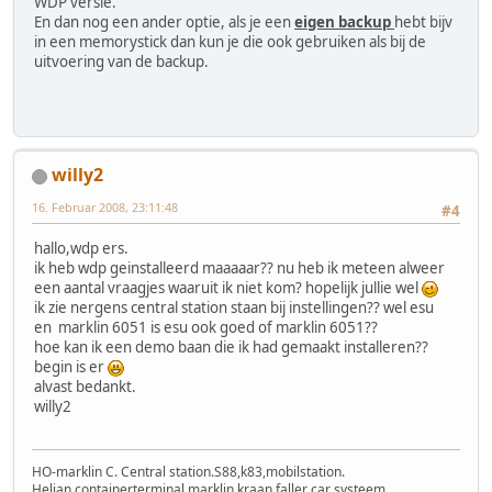
WDP versie.
En dan nog een ander optie, als je een
eigen backup
hebt bijv
in een memorystick dan kun je die ook gebruiken als bij de
uitvoering van de backup.
willy2
16. Februar 2008, 23:11:48
#4
hallo,wdp ers.
ik heb wdp geinstalleerd maaaaar?? nu heb ik meteen alweer
een aantal vraagjes waaruit ik niet kom? hopelijk jullie wel
ik zie nergens central station staan bij instellingen?? wel esu
en marklin 6051 is esu ook goed of marklin 6051??
hoe kan ik een demo baan die ik had gemaakt installeren??
begin is er
alvast bedankt.
willy2
HO-marklin C. Central station.S88,k83,mobilstation.
Heljan containerterminal,marklin kraan,faller car systeem