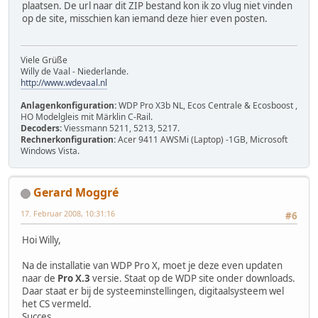
plaatsen. De url naar dit ZIP bestand kon ik zo vlug niet vinden
op de site, misschien kan iemand deze hier even posten.
Viele Grüße
Willy de Vaal - Niederlande.
http://www.wdevaal.nl
Anlagenkonfiguration:
WDP Pro X3b NL, Ecos Centrale & Ecosboost ,
HO Modelgleis mit Märklin C-Rail.
Decoders:
Viessmann 5211, 5213, 5217.
Rechnerkonfiguration:
Acer 9411 AWSMi (Laptop) -1GB, Microsoft
Windows Vista.
Gerard Moggré
17. Februar 2008, 10:31:16
#6
Hoi Willy,
Na de installatie van WDP Pro X, moet je deze even updaten
naar de
Pro X.3
versie. Staat op de WDP site onder downloads.
Daar staat er bij de systeeminstellingen, digitaalsysteem wel
het CS vermeld.
Succes.