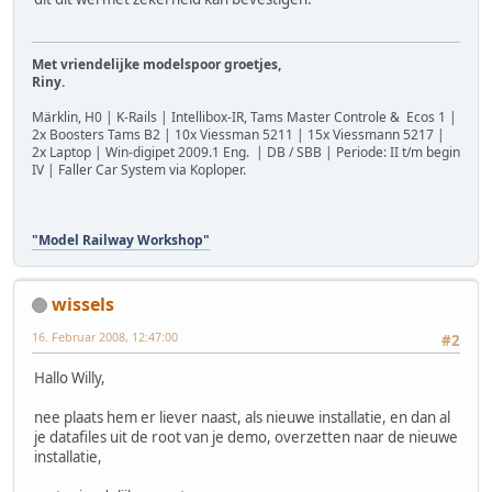
Met vriendelijke modelspoor groetjes,
Riny.
Märklin, H0 | K-Rails | Intellibox-IR, Tams Master Controle & Ecos 1 |
2x Boosters Tams B2 | 10x Viessman 5211 | 15x Viessmann 5217 |
2x Laptop | Win-digipet 2009.1 Eng. | DB / SBB | Periode: II t/m begin
IV | Faller Car System via Koploper.
"Model Railway Workshop"
wissels
16. Februar 2008, 12:47:00
#2
Hallo Willy,
nee plaats hem er liever naast, als nieuwe installatie, en dan al
je datafiles uit de root van je demo, overzetten naar de nieuwe
installatie,