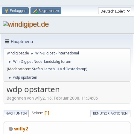
Einloggen
Registrieren
Hauptmenü
windigipet.de
Win-Digipet - international
►
Win-Digipet Nederlandstalig forum
►
(Moderatoren:
Stefan Lersch
,
H.v.d.Oosterkamp
)
wdp opstarten
►
wdp opstarten
Begonnen von willy2, 16. Februar 2008, 11:34:05
Seiten
1
NACH UNTEN
BENUTZER-AKTIONEN
willy2