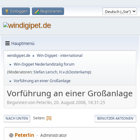
Einloggen
Registrieren
Hauptmenü
windigipet.de
Win-Digipet - international
►
Win-Digipet Nederlandstalig forum
►
(Moderatoren:
Stefan Lersch
,
H.v.d.Oosterkamp
)
Vorführung an einer Großanlage
►
Vorführung an einer Großanlage
Begonnen von Peterlin, 20. August 2008, 18:31:25
Seiten
1
NACH UNTEN
BENUTZER-AKTIONEN
Peterlin
Administrator