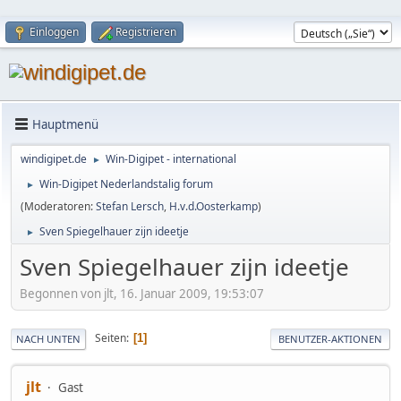
Einloggen
Registrieren
Hauptmenü
windigipet.de
Win-Digipet - international
►
Win-Digipet Nederlandstalig forum
►
(Moderatoren:
Stefan Lersch
,
H.v.d.Oosterkamp
)
Sven Spiegelhauer zijn ideetje
►
Sven Spiegelhauer zijn ideetje
Begonnen von jlt, 16. Januar 2009, 19:53:07
Seiten
1
NACH UNTEN
BENUTZER-AKTIONEN
jlt
Gast