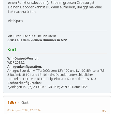
einen Funktionsdecoder (z.B. beim grossen C) besorgst.
Deinen Decoder kannst Du dann aufheben, um ggf mal eine
Lok nachzurüsten.
Viel Spass
Mit Eurer Hilfe auf zu neuen Ufern
Gruss aus dem kleinen Dümmer in M/V
Kurt
Win-Digipet-Version:
WDP 2015.2
Anlagenkonfiguration:
Anlage:
Spur der MiTTe; DCC; Lenz LZV 100 und LV 102 ;RM Lenz (RS-
8 Bus)mit LR 101 und LB 101 ; div. Decoder unterschiedlicher
Hersteller; Lok's von BTTB, Tillig, Pico und Kühn ; Fd: Tams FD-5
Rechnerkonfiguration:
b]Anlagen-PC:[/b] 2,1 GHz 1 GB RAM; WIN XP Home SP2;
1367
Gast
03. August 2009, 12:07:34
#2