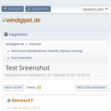
Einloggen
Registrieren
Hauptmenü
windigipet.de
Diverses
►
Test-Forum
(Moderatoren:
Peterlin
,
Markus Herzog
)
►
Test Sreenshot
►
Test Sreenshot
Begonnen von Reinhard F., 03. Februar 2010, 15:50:16
Seiten
1
NACH UNTEN
BENUTZER-AKTIONEN
Reinhard F.
03. Februar 2010, 15:50:16