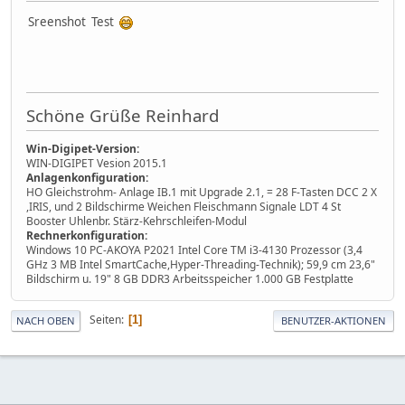
Sreenshot Test
Schöne Grüße Reinhard
Win-Digipet-Version:
WIN-DIGIPET Vesion 2015.1
Anlagenkonfiguration:
HO Gleichstrohm- Anlage IB.1 mit Upgrade 2.1, = 28 F-Tasten DCC 2 X
,IRIS, und 2 Bildschirme Weichen Fleischmann Signale LDT 4 St
Booster Uhlenbr. Stärz-Kehrschleifen-Modul
Rechnerkonfiguration:
Windows 10 PC-AKOYA P2021 Intel Core TM i3-4130 Prozessor (3,4
GHz 3 MB Intel SmartCache,Hyper-Threading-Technik); 59,9 cm 23,6"
Bildschirm u. 19" 8 GB DDR3 Arbeitsspeicher 1.000 GB Festplatte
Seiten
1
NACH OBEN
BENUTZER-AKTIONEN