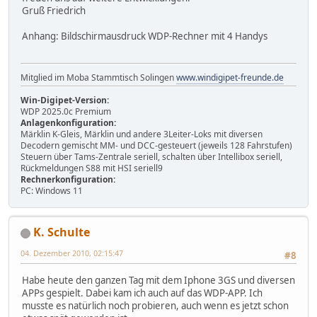
Gruß Friedrich
Anhang: Bildschirmausdruck WDP-Rechner mit 4 Handys
Mitglied im Moba Stammtisch Solingen
www.windigipet-freunde.de
Win-Digipet-Version:
WDP 2025.0c Premium
Anlagenkonfiguration:
Märklin K-Gleis, Märklin und andere 3Leiter-Loks mit diversen
Decodern gemischt MM- und DCC-gesteuert (jeweils 128 Fahrstufen)
Steuern über Tams-Zentrale seriell, schalten über Intellibox seriell,
Rückmeldungen S88 mit HSI seriell9
Rechnerkonfiguration:
PC: Windows 11
K. Schulte
04. Dezember 2010, 02:15:47
#8
Habe heute den ganzen Tag mit dem Iphone 3GS und diversen
APPs gespielt. Dabei kam ich auch auf das WDP-APP. Ich
musste es natürlich noch probieren, auch wenn es jetzt schon