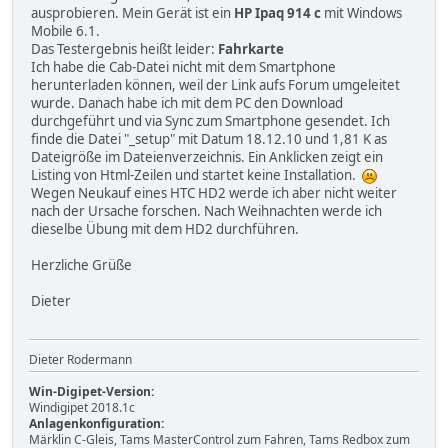
ausprobieren. Mein Gerät ist ein
HP Ipaq 914 c
mit Windows
Mobile 6.1.
Das Testergebnis heißt leider:
Fahrkarte
Ich habe die Cab-Datei nicht mit dem Smartphone
herunterladen können, weil der Link aufs Forum umgeleitet
wurde. Danach habe ich mit dem PC den Download
durchgeführt und via Sync zum Smartphone gesendet. Ich
finde die Datei "_setup" mit Datum 18.12.10 und 1,81 K as
Dateigröße im Dateienverzeichnis. Ein Anklicken zeigt ein
Listing von Html-Zeilen und startet keine Installation.
Wegen Neukauf eines HTC HD2 werde ich aber nicht weiter
nach der Ursache forschen. Nach Weihnachten werde ich
dieselbe Übung mit dem HD2 durchführen.
Herzliche Grüße
Dieter
Dieter Rodermann
Win-Digipet-Version:
Windigipet 2018.1c
Anlagenkonfiguration:
Märklin C-Gleis, Tams MasterControl zum Fahren, Tams Redbox zum