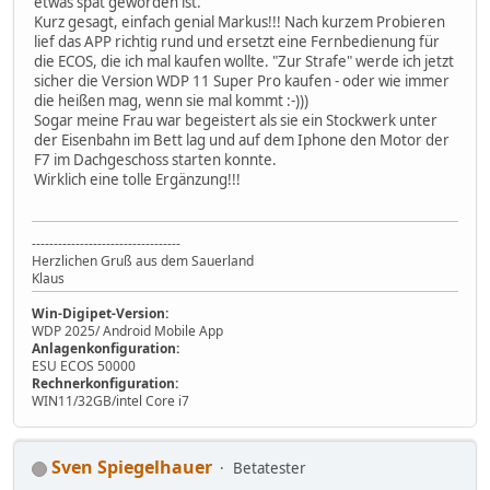
etwas spät geworden ist.
Kurz gesagt, einfach genial Markus!!! Nach kurzem Probieren
lief das APP richtig rund und ersetzt eine Fernbedienung für
die ECOS, die ich mal kaufen wollte. "Zur Strafe" werde ich jetzt
sicher die Version WDP 11 Super Pro kaufen - oder wie immer
die heißen mag, wenn sie mal kommt :-)))
Sogar meine Frau war begeistert als sie ein Stockwerk unter
der Eisenbahn im Bett lag und auf dem Iphone den Motor der
F7 im Dachgeschoss starten konnte.
Wirklich eine tolle Ergänzung!!!
----------------------------------
Herzlichen Gruß aus dem Sauerland
Klaus
Win-Digipet-Version:
WDP 2025/ Android Mobile App
Anlagenkonfiguration:
ESU ECOS 50000
Rechnerkonfiguration:
WIN11/32GB/intel Core i7
Sven Spiegelhauer
Betatester