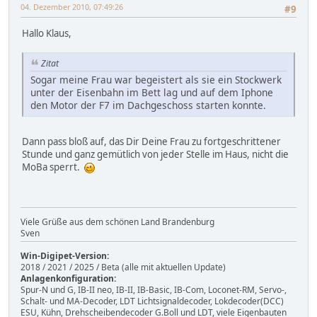
04. Dezember 2010, 07:49:26
#9
Hallo Klaus,
Zitat
Sogar meine Frau war begeistert als sie ein Stockwerk
unter der Eisenbahn im Bett lag und auf dem Iphone
den Motor der F7 im Dachgeschoss starten konnte.
Dann pass bloß auf, das Dir Deine Frau zu fortgeschrittener
Stunde und ganz gemütlich von jeder Stelle im Haus, nicht die
MoBa sperrt.
Viele Grüße aus dem schönen Land Brandenburg
Sven
Win-Digipet-Version:
2018 / 2021 / 2025 / Beta (alle mit aktuellen Update)
Anlagenkonfiguration:
Spur-N und G, IB-II neo, IB-II, IB-Basic, IB-Com, Loconet-RM, Servo-,
Schalt- und MA-Decoder, LDT Lichtsignaldecoder, Lokdecoder(DCC)
ESU, Kühn, Drehscheibendecoder G.Boll und LDT, viele Eigenbauten