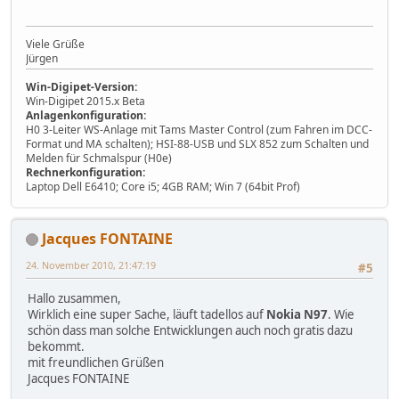
Viele Grüße
Jürgen
Win-Digipet-Version:
Win-Digipet 2015.x Beta
Anlagenkonfiguration:
H0 3-Leiter WS-Anlage mit Tams Master Control (zum Fahren im DCC-
Format und MA schalten); HSI-88-USB und SLX 852 zum Schalten und
Melden für Schmalspur (H0e)
Rechnerkonfiguration:
Laptop Dell E6410; Core i5; 4GB RAM; Win 7 (64bit Prof)
Jacques FONTAINE
24. November 2010, 21:47:19
#5
Hallo zusammen,
Wirklich eine super Sache, läuft tadellos auf
Nokia N97
. Wie
schön dass man solche Entwicklungen auch noch gratis dazu
bekommt.
mit freundlichen Grüßen
Jacques FONTAINE