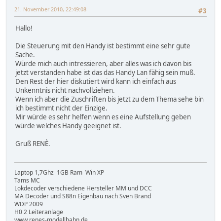
21. November 2010, 22:49:08
#3
Hallo!
Die Steuerung mit den Handy ist bestimmt eine sehr gute
Sache.
Würde mich auch intressieren, aber alles was ich davon bis
jetzt verstanden habe ist das das Handy Lan fähig sein muß.
Den Rest der hier diskutiert wird kann ich einfach aus
Unkenntnis nicht nachvollziehen.
Wenn ich aber die Zuschriften bis jetzt zu dem Thema sehe bin
ich bestimmt nicht der Einzige.
Mir würde es sehr helfen wenn es eine Aufstellung geben
würde welches Handy geeignet ist.
Gruß RENÈ.
Laptop 1,7Ghz 1GB Ram Win XP
Tams MC
Lokdecoder verschiedene Hersteller MM und DCC
MA Decoder und S88n Eigenbau nach Sven Brand
WDP 2009
H0 2 Leiteranlage
www.renes-modellbahn.de