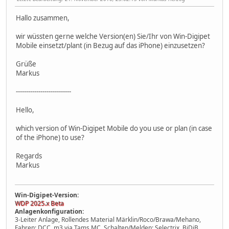
Hallo zusammen,
wir wüssten gerne welche Version(en) Sie/Ihr von Win-Digipet
Mobile einsetzt/plant (in Bezug auf das iPhone) einzusetzen?
Grüße
Markus
---------------------------
Hello,
which version of Win-Digipet Mobile do you use or plan (in case
of the iPhone) to use?
Regards
Markus
Win-Digipet-Version:
WDP 2025.x Beta
Anlagenkonfiguration:
3-Leiter Anlage, Rollendes Material Märklin/Roco/Brawa/Mehano,
Fahren: DCC, m3 via Tams MC, Schalten/Melden: Selectrix, BiDiB,