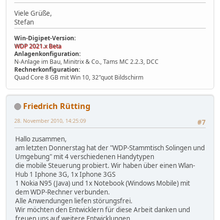
Viele Grüße,
Stefan
Win-Digipet-Version:
WDP 2021.x Beta
Anlagenkonfiguration:
N-Anlage im Bau, Minitrix & Co., Tams MC 2.2.3, DCC
Rechnerkonfiguration:
Quad Core 8 GB mit Win 10, 32"quot Bildschirm
Friedrich Rütting
28. November 2010, 14:25:09
#7
Hallo zusammen,
am letzten Donnerstag hat der "WDP-Stammtisch Solingen und
Umgebung" mit 4 verschiedenen Handytypen
die mobile Steuerung probiert. Wir haben über einen Wlan-
Hub 1 Iphone 3G, 1x Iphone 3GS
1 Nokia N95 (Java) und 1x Notebook (Windows Mobile) mit
dem WDP-Rechner verbunden.
Alle Anwendungen liefen störungsfrei.
Wir möchten den Entwicklern für diese Arbeit danken und
freuen uns auf weitere Entwicklungen.