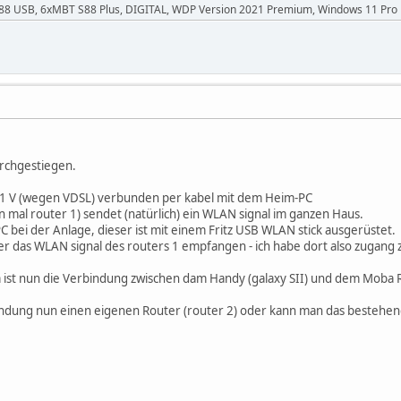
I-88 USB, 6xMBT S88 Plus, DIGITAL, WDP Version 2021 Premium, Windows 11 Pro
urchgestiegen.
1 V (wegen VDSL) verbunden per kabel mit dem Heim-PC
hn mal router 1) sendet (natürlich) ein WLAN signal im ganzen Haus.
PC bei der Anlage, dieser ist mit einem Fritz USB WLAN stick ausgerüstet.
r das WLAN signal des routers 1 empfangen - ich habe dort also zugang 
em ist nun die Verbindung zwischen dam Handy (galaxy SII) und dem Moba 
indung nun einen eigenen Router (router 2) oder kann man das bestehend