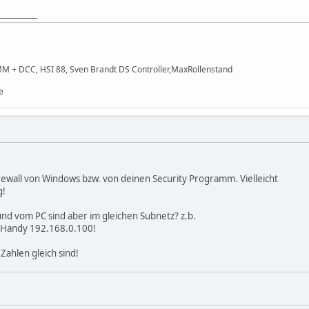
___________
MM + DCC, HSI 88, Sven Brandt DS Controller,MaxRollenstand
e
irewall von Windows bzw. von deinen Security Programm. Vielleicht
g!
nd vom PC sind aber im gleichen Subnetz? z.b.
r Handy 192.168.0.100!
 Zahlen gleich sind!