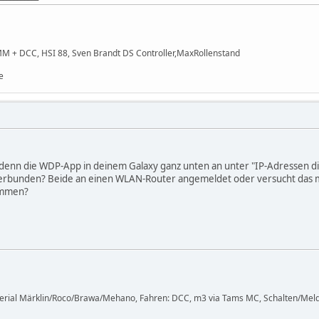
MM + DCC, HSI 88, Sven Brandt DS Controller,MaxRollenstand
e
 denn die WDP-App in deinem Galaxy ganz unten an unter "IP-Adressen d
verbunden? Beide an einen WLAN-Router angemeldet oder versucht das mi
ommen?
terial Märklin/Roco/Brawa/Mehano, Fahren: DCC, m3 via Tams MC, Schalten/Meld