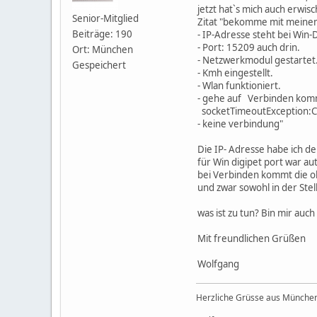
jetzt hat`s mich auch erwi
Senior-Mitglied
Zitat "bekomme mit meinem
Beiträge: 190
- IP-Adresse steht bei Win
- Port: 15209 auch drin.
Ort: München
- Netzwerkmodul gestartet
Gespeichert
- Kmh eingestellt.
- Wlan funktioniert.
- gehe auf Verbinden kommt
socketTimeoutException:C
- keine verbindung"
Die IP- Adresse habe ich 
für Win digipet port war a
bei Verbinden kommt die ob
und zwar sowohl in der Ste
was ist zu tun? Bin mir au
Mit freundlichen Grüßen
Wolfgang
Herzliche Grüsse aus Münche