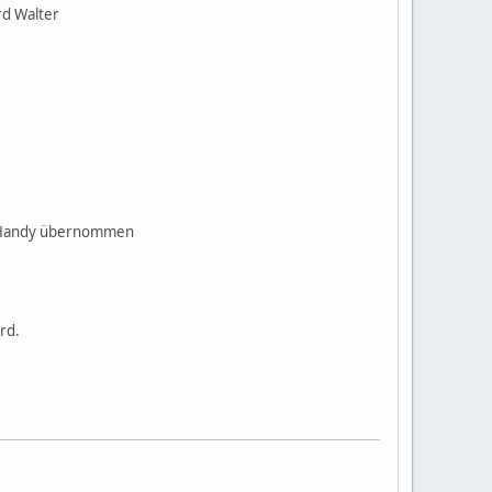
rd Walter
as Handy übernommen
ird.