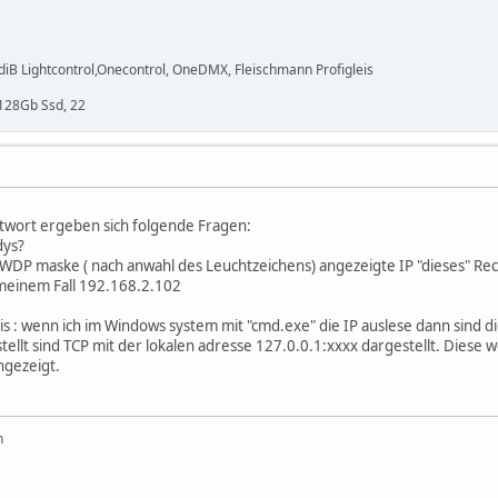
B Lightcontrol,Onecontrol, OneDMX, Fleischmann Profigleis
 128Gb Ssd, 22
twort ergeben sich folgende Fragen:
dys?
er WDP maske ( nach anwahl des Leuchtzeichens) angezeigte IP "dieses" Re
n meinem Fall 192.168.2.102
s : wenn ich im Windows system mit "cmd.exe" die IP auslese dann sind d
tellt sind TCP mit der lokalen adresse 127.0.0.1:xxxx dargestellt. Dies
gezeigt.
n
___________