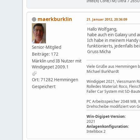
Intel(R) Core(TM) Ultra 7 265U
maerkburklin
21. Januar 2012, 20:36:09
Hallo Wolfgang,
habe auch ein Galaxy und a
Ich habe in meinem Handy n
funktionierts, jedenfalls b
Senior-Mitglied
Gruss Micha
Beiträge: 172
Märklin und IB Nutzer mit
Viele Grüße aus Hemmingen be
Windigepet 2009.1
Michael Burkhardt
Ort: 71282 Hemmingen
Windigipet 2021, Viessmann Rü
Gespeichert
Rolledes Material: Roco, Flei
Faller Car System mit SD-Baute
PC Arbeitsspeicher 2048 MB, 
Drehscheibe modifiziert von G
Win-Digipet-Version:
2021
Anlagenkonfiguration:
Intellibox 2