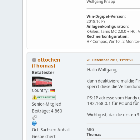
Wolfgang Knapp
__________________________________
Win-Digipet-Version:
2018.1c PE
Anlagenkonfiguration:
K-Gleis, Tams MC 2.0.0 + HC, 
Rechnerkonfiguration:
HP Compac, Win10 , 2 Monitor
ottochen
28. Dezember 2011, 11:19:50
(Thomas)
Hallo Wolfgang,
Betatester
dann deaktiviere mal die F
sperrt diese die Verbindun
Country:
PS: IP adresse vom Handy u
192.168.0.1 für PC und fü
Senior-Mitglied
Beiträge: 4.860
Wichtig ist, das die ersten 3
Ort: Sachsen-Anhalt
MfG
Thomas
Gespeichert