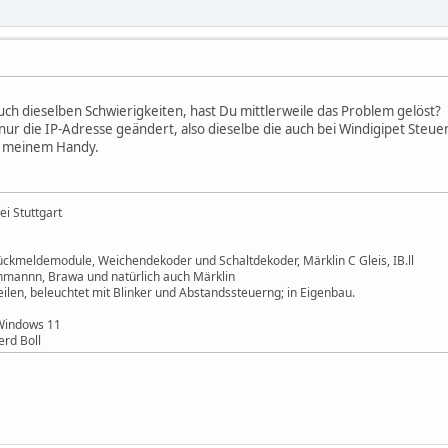
uch dieselben Schwierigkeiten, hast Du mittlerweile das Problem gelöst?
ur die IP-Adresse geändert, also dieselbe die auch bei Windigipet Steue
ei meinem Handy.
i Stuttgart
ckmeldemodule, Weichendekoder und Schaltdekoder, Märklin C Gleis, IB.ll
schmannn, Brawa und natürlich auch Märklin
ilen, beleuchtet mit Blinker und Abstandssteuerng; in Eigenbau.
Windows 11
erd Boll