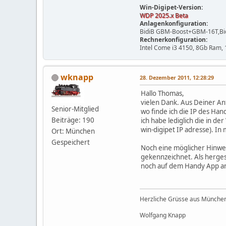
Win-Digipet-Version:
WDP 2025.x Beta
Anlagenkonfiguration:
BidiB GBM-Boost+GBM-16T,Bidi
Rechnerkonfiguration:
Intel Come i3 4150, 8Gb Ram,
wknapp
28. Dezember 2011, 12:28:29
Hallo Thomas,
vielen Dank. Aus Deiner An
Senior-Mitglied
wo finde ich die IP des Han
Beiträge: 190
ich habe lediglich die in d
win-digipet IP adresse). I
Ort: München
Gespeichert
Noch eine möglicher Hinwei
gekennzeichnet. Als herges
noch auf dem Handy App an
Herzliche Grüsse aus Münche
Wolfgang Knapp
__________________________________