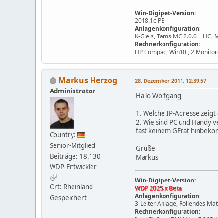
Win-Digipet-Version:
2018.1c PE
Anlagenkonfiguration:
K-Gleis, Tams MC 2.0.0 + HC, 
Rechnerkonfiguration:
HP Compac, Win10 , 2 Monitor
Markus Herzog
28. Dezember 2011, 12:39:57
Administrator
Hallo Wolfgang,
1. Welche IP-Adresse zeigt
2. Wie sind PC und Handy 
fast keinem GErät hinbek
Country:
Senior-Mitglied
Grüße
Beiträge: 18.130
Markus
WDP-Entwickler
Win-Digipet-Version:
Ort: Rheinland
WDP 2025.x Beta
Anlagenkonfiguration:
Gespeichert
3-Leiter Anlage, Rollendes Ma
Rechnerkonfiguration: