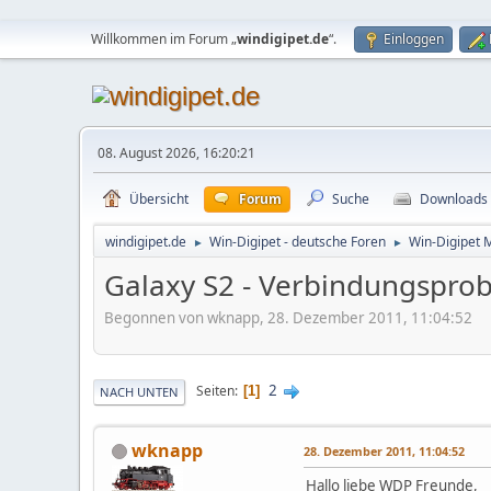
Willkommen im Forum „
windigipet.de
“.
Einloggen
08. August 2026, 16:20:21
Übersicht
Forum
Suche
Downloads
windigipet.de
Win-Digipet - deutsche Foren
Win-Digipet 
►
►
Galaxy S2 - Verbindungspro
Begonnen von wknapp, 28. Dezember 2011, 11:04:52
2
Seiten
1
NACH UNTEN
wknapp
28. Dezember 2011, 11:04:52
Hallo liebe WDP Freunde,