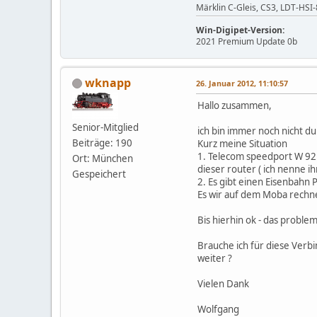
Märklin C-Gleis, CS3, LDT-HS
Win-Digipet-Version:
2021 Premium Update 0b
wknapp
26. Januar 2012, 11:10:57
Hallo zusammen,
Senior-Mitglied
ich bin immer noch nicht d
Beiträge: 190
Kurz meine Situation
1. Telecom speedport W 92
Ort: München
dieser router ( ich nenne i
Gespeichert
2. Es gibt einen Eisenbahn 
Es wir auf dem Moba rechne
Bis hierhin ok - das probl
Brauche ich für diese Verb
weiter ?
Vielen Dank
Wolfgang