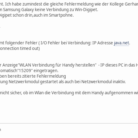
scht. Ich habe zumindest die gleiche Fehlermeldung wie der Kollege Gerha
 Samsung Galaxy keine Verbindung zu Win-Digipet.
-Digipet schon drin,auch im Smartpohne.
.
 folgender Fehler ( I/O Fehler bei Verbindung: IP Adresse
java.net
.
onnection timed out)
der Anzeige"WLAN Verbindung für Handy herstellen" - IP dieses PC in d
utomatisch"15209" eingetragen.
en bereits zitierte Fehlermeldung
llung Netzwerkmodul gestartet als auch bei Netzwerkmodul inaktiv.
ch nicht sicher, ob im Wlan die Verbindung mit dem Handy aufgenommen w
n