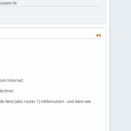
 Update 0b
#6
zum Internet.
Rechner.
e Netz (also router 1) mitbenutzen - und dann wie