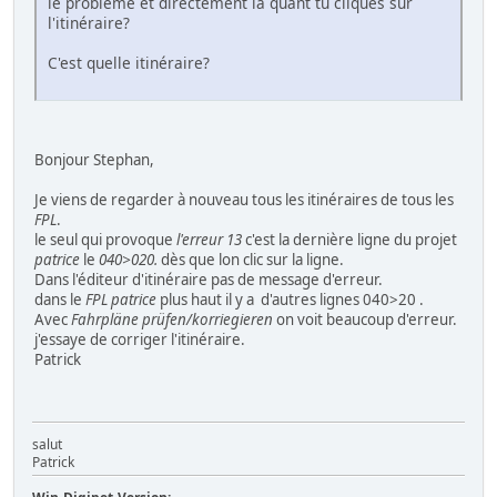
le problème et directement là quant tu cliques sur
l'itinéraire?
C'est quelle itinéraire?
Bonjour Stephan,
Je viens de regarder à nouveau tous les itinéraires de tous les
FPL
.
le seul qui provoque
l'erreur 13
c'est la dernière ligne du projet
patrice
le
040>020.
dès que lon clic sur la ligne.
Dans l'éditeur d'itinéraire pas de message d'erreur.
dans le
FPL
patrice
plus haut il y a d'autres lignes 040>20 .
Avec
Fahrpläne prüfen/korriegieren
on voit beaucoup d'erreur.
j'essaye de corriger l'itinéraire.
Patrick
salut
Patrick