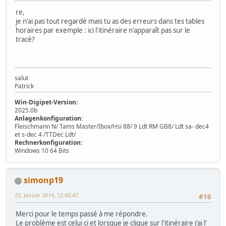
re,
je n'ai pas tout regardé mais tu as des erreurs dans tes tables
horaires par exemple : ici l'itinéraire n'apparaît pas sur le
tracé?
salut
Patrick
Win-Digipet-Version:
2025.0b
Anlagenkonfiguration:
Fleischmann N/ Tams Master/Ibox/Hsi 88/ 9 Ldt RM GB8/ Ldt sa- dec4
et s-dec 4 /TTDec Ldt/
Rechnerkonfiguration:
Windows 10 64 Bits
simonp19
23. Januar 2014, 12:45:47
#16
Merci pour le temps passé à me répondre.
Le problème est celui ci et lorsque je clique sur l'itinéraire j'ai l'