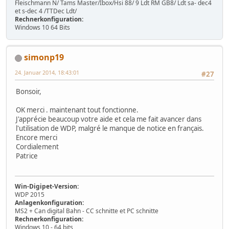
Fleischmann N/ Tams Master/Ibox/Hsi 88/ 9 Ldt RM GB8/ Ldt sa- dec4
et s-dec 4 /TTDec Ldt/
Rechnerkonfiguration:
Windows 10 64 Bits
simonp19
24. Januar 2014, 18:43:01
#27
Bonsoir,
OK merci . maintenant tout fonctionne.
J'apprécie beaucoup votre aide et cela me fait avancer dans
l'utilisation de WDP, malgré le manque de notice en français.
Encore merci
Cordialement
Patrice
Win-Digipet-Version:
WDP 2015
Anlagenkonfiguration:
MS2 + Can digital Bahn - CC schnitte et PC schnitte
Rechnerkonfiguration:
Windows 10 - 64 bits