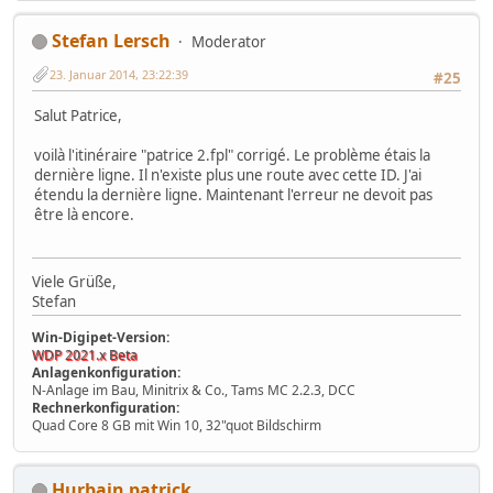
Stefan Lersch
Moderator
23. Januar 2014, 23:22:39
#25
Salut Patrice,
voilà l'itinéraire "patrice 2.fpl" corrigé. Le problème étais la
dernière ligne. Il n'existe plus une route avec cette ID. J'ai
étendu la dernière ligne. Maintenant l'erreur ne devoit pas
être là encore.
Viele Grüße,
Stefan
Win-Digipet-Version:
WDP 2021.x Beta
Anlagenkonfiguration:
N-Anlage im Bau, Minitrix & Co., Tams MC 2.2.3, DCC
Rechnerkonfiguration:
Quad Core 8 GB mit Win 10, 32"quot Bildschirm
Hurbain patrick