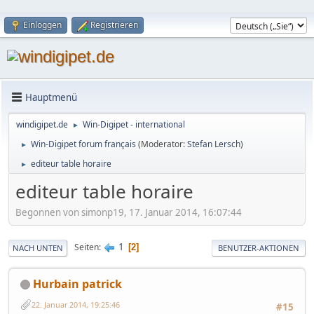
Einloggen
Registrieren
Hauptmenü
windigipet.de
Win-Digipet - international
►
Win-Digipet forum français
(Moderator:
Stefan Lersch
)
►
editeur table horaire
►
editeur table horaire
Begonnen von simonp19, 17. Januar 2014, 16:07:44
1
Seiten
2
NACH UNTEN
BENUTZER-AKTIONEN
Hurbain patrick
22. Januar 2014, 19:25:46
#15