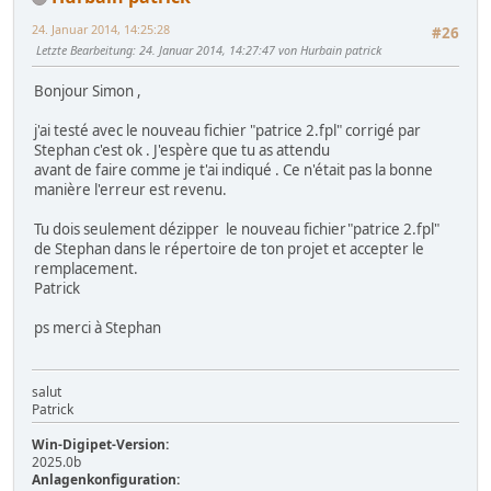
24. Januar 2014, 14:25:28
#26
Letzte Bearbeitung
: 24. Januar 2014, 14:27:47 von Hurbain patrick
Bonjour Simon ,
j'ai testé avec le nouveau fichier "patrice 2.fpl" corrigé par
Stephan c'est ok . J'espère que tu as attendu
avant de faire comme je t'ai indiqué . Ce n'était pas la bonne
manière l'erreur est revenu.
Tu dois seulement dézipper le nouveau fichier"patrice 2.fpl"
de Stephan dans le répertoire de ton projet et accepter le
remplacement.
Patrick
ps merci à Stephan
salut
Patrick
Win-Digipet-Version:
2025.0b
Anlagenkonfiguration: