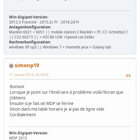
Win-Digipet-Version:
2012.3 Francisé - 2015.2c Fr - 2018.2d Fr
Anlagenkonfiguration:
Marklin 6021 + 6051 || mobile station 2 Märklin + PC CC-Schnitte2.1
|| CS2 60215 || + HSI 88 USB +Speed-cat-Zeller
Rechnerkonfiguration:
windows XP sp3 || Windows 7 + manette jeux + Galaxy tab
simonp19
17. Januar 2014, 23:18:20
#6
Bonsoir
Lorsque je point sur l'itinéraire à problème voilà l'écran que
j'obtiens
Ensuite si je fais ok WDP se ferme
Sinon dans ma table horaire je ai pas de ligne vide
Cordialement
Win-Digipet-Version:
WDP 2015