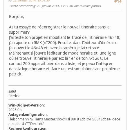
22. Januar 2014, 19:01:30
#14
Letzte Bearbeitung
: 22. Januar 2014, 19:11:46 von Hurbain patrick
Bonjour,
As tu essayé de réenregistrer le nouvel itinéraire
sans le
supprimer
?
J'ai testé ton projet en modifiant le tracé de l'itinéraire 46>48;
j'ai rajouté un RMK (n°200). Ensuite dans l'éditeur d'itinéraire
j'ai ouvert le 46>48 et, avec la caméra je l'ai retracé.
Maintenant si j'ouvre l'éditeur de mode horaire et, une ligne
où se trouve l'itinéraire par ex: la 1er de ton
FPL 2015
Le
contact 200 apparaît bien dans la liste, et je peux l'intégrer
dans la ligne horaire et, faire un test simulation sans problème.
patrick
salut
Patrick
Win-Digipet-Version:
2025.0b
Anlagenkonfiguration:
Fleischmann N/ Tams Master/Ibox/Hsi 88/ 9 Ldt RM GB8/ Ldt sa- dec4
et s-dec 4 /TTDec Ldt/
Rechnerkonfiguration: