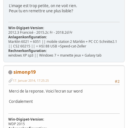
L'image est trop petite, on ne voit rien.
Peux tu en remettre une plus lisible?
Win-Digipet-Version:
2012.3 Francisé - 2015.2c Fr - 2018.2d Fr
Anlagenkonfiguration:
Marklin 6021 + 6051 || mobile station 2 Märklin + PC CC-Schnitte2.1
|| CS2 60215 || + HSI 88 USB +Speed-cat-Zeller
Rechnerkonfiguration:
windows XP sp3 || Windows 7 + manette jeux + Galaxy tab
simonp19
17. Januar 2014, 17:25:25
#2
Merci de la reponse. Voici l'ecran sur word
Cordialement
Win-Digipet-Version:
WDP 2015