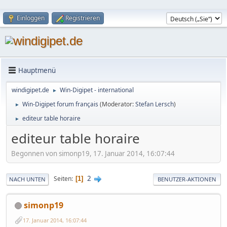
Einloggen
Registrieren
Hauptmenü
windigipet.de
Win-Digipet - international
►
Win-Digipet forum français
(Moderator:
Stefan Lersch
)
►
editeur table horaire
►
editeur table horaire
Begonnen von simonp19, 17. Januar 2014, 16:07:44
2
Seiten
1
NACH UNTEN
BENUTZER-AKTIONEN
simonp19
17. Januar 2014, 16:07:44