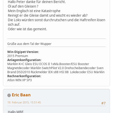
Hallo Peter danke für deinen Bericht.
Öl auf den Gleisen ?
Mein Englisch ist eine Katastrophe
Reinigt er die Gleise damit und wischt es wieder ab?
Die Loks würden sonst durchrutschen und die Haftreifen lösen
sich auf.
Oder wie ist das gemeint.
Grüße aus dem Tal der Wupper
Win-Digipet-Version:
2015 Premium
Anlagenkonfiguration:
Märklin K+C Gleis ESU ECOS II 1xMä.Booster/ESU Booster
Magnetdecoder Märklin SwitchPilot V2.0 Drehscheibendecoder Sven
Brand DSD2010 Rückmelder IEK s88 HSI 88 Lokdecoder ESU Märklin
Rechnerkonfiguration:
Atlon WIN XP SP3
Eric Baan
19. Februar 2015, 15:51:45
#7
Hallo MBF,