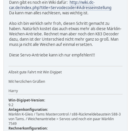
Dann gibt es noch ein Wiki dafür:
http://wiki.dc-
car.de/index.php?title=Servodecoder#Adresseinstellung
Da kann man alles nachlesen, was wichtig ist.
Also ich bin wirklich sehr froh, diesen Schritt gemacht zu
haben. Natürlich kostet das auch etwas mehr als diese Märklin-
Weichen-Antriebe. Rechnet man aber noch den K83 Decoder
dazu, dann ist der Unterschied nicht mehr ganz so groß. Man
muss ja nicht alle Weichen auf einmal ersetzen.
Diese Servo-Antriebe kann ich nur empfehlen!!!
Allzeit gute Fahrt mit Win Digipet
Mit herzlichen Grüßen
Harry
Win-Digipet-Version:
9.2
Anlagenkonfiguration:
Märklin K-Gleis / Tams Mastercontrol / s88-Rückmeldebaustein S88-3
von Tams. / Weichenantriebe > Servos und noch ein paar Märklin
7549
Rechnerkonfiguration: