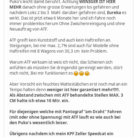
Puko's leicht damit berührt. Achtung
WENIGER IST HIER
MEHR
danach ohne grosse Erwartungen los gefahren und
nachdem Loks 2 bis 3 Mahl darüber gefahren sind,
Eureka
es
wirkt. Das ist jetzt etwa 6 Monate her und ich Fahre noch
immer problemlos herum Ohne Zwischenreinigung und ohne
Neuauftrag von ATF.
ATF greift kein Kunststoff und auch kein Haftreifen an.
Steigungen, bei mir max. 2,7% sind auch für Modelle ohne
Haftreifen mit 8 Wagons von 30,3 cm kein Problem.
Warum ATF wirksam ist weis ich nicht, das Schienen sich
anfühlen als müssten Sie dringendst gereinigt werden, stört
mich nicht, Bei mir funktioniert es
.
Aber Vorsicht ein feuchtes Wattestäbchen erst noch mal an ein
Tempo halten denn
weniger ist hier garantiert mehr!!!!!
.
Als Abstand zwischen mit ATF behandelte Stellen MAX. 3
CM halte ich etwa 10 Mtr. ein.
Für diejenigen welche mit Pantograf "am Draht" Fahren
(mit oder ohne Spannung) mit ATF lauft es wie auch bei
den Puko's wesentlich leiser.
Übrigens nachdem ich mein KPF Zeller Speedcat ein