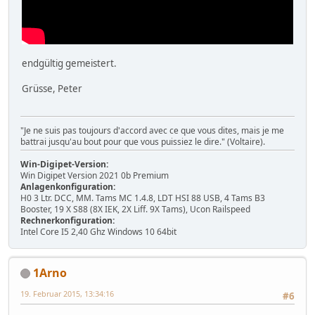
endgültig gemeistert.
Grüsse, Peter
"Je ne suis pas toujours d'accord avec ce que vous dites, mais je me
battrai jusqu'au bout pour que vous puissiez le dire." (Voltaire).
Win-Digipet-Version:
Win Digipet Version 2021 0b Premium
Anlagenkonfiguration:
H0 3 Ltr. DCC, MM. Tams MC 1.4.8, LDT HSI 88 USB, 4 Tams B3
Booster, 19 X S88 (8X IEK, 2X Liff. 9X Tams), Ucon Railspeed
Rechnerkonfiguration:
Intel Core I5 2,40 Ghz Windows 10 64bit
1Arno
19. Februar 2015, 13:34:16
#6