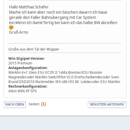
Hallo Matthias Schäfer
Mache ich kann aber noch ein bisschen dauern ich baue
gerade den Faller Bahnübergang mit Car System
ein.Wenn ich damit fertig bin kann ich das halbe BW abreißen
Gruß Arno
Grüße aus dem Tal der Wupper
Win-Digipet-Version:
2015 Premium
Anlagenkonfiguration:
Märklin K+C Gleis ESU ECOS II 1xMä.Booster/ESU Booster
Magnetdecoder Märklin SwitchPilot V2.0 Drehscheibendecoder Sven
Brand DSD2010 Rückmelder IEK s88 HSI 88 Lokdecoder ESU Märklin
Rechnerkonfiguration:
Atlon WIN XP SP3
Seiten
1
NACH OBEN
BENUTZER-AKTIONEN