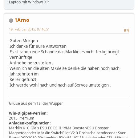
Laptop mit Windows XP
1Arno
19. Februar 2015, 07:16:51
#4
Guten Morgen
Ich danke für eure Antworten
Es ist schon eine Schande das Märklin es nicht fertig bringt
vernünftige
Antriebe herzustellen .
Wenn ich an die alten M Gleise denke die haben noch nach
Jahrzehnten im
Keller gefunzt.
Ich werde wohl nach und nach auf Servos umsteigen .
Grüße aus dem Tal der Wupper
Win-Digipet-Version:
2015 Premium
Anlagenkonfiguration:
Märklin K+C Gleis ESU ECOS II 1xMä.Booster/ESU Booster
Magnetdecoder Märklin SwitchPilot V2.0 Drehscheibendecoder Sven
Brand DSD2010 Rückmelder IEK s88 HSI 88 Lokdecoder ESU Märklin