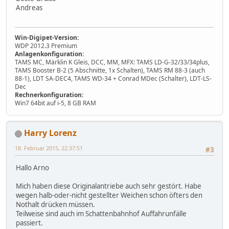
Andreas
Win-Digipet-Version:
WDP 2012.3 Premium
Anlagenkonfiguration:
TAMS MC, Märklin K Gleis, DCC, MM, MFX: TAMS LD-G-32/33/34plus,
TAMS Booster B-2 (5 Abschnitte, 1x Schalten), TAMS RM 88-3 (auch
88-1), LDT SA-DEC4, TAMS WD-34 + Conrad MDec (Schalter), LDT-LS-
Dec
Rechnerkonfiguration:
Win7 64bit auf i-5, 8 GB RAM
Harry Lorenz
18. Februar 2015, 22:37:51
#3
Hallo Arno
Mich haben diese Originalantriebe auch sehr gestört. Habe
wegen halb-oder-nicht gestellter Weichen schon öfters den
Nothalt drücken müssen.
Teilweise sind auch im Schattenbahnhof Auffahrunfälle
passiert.