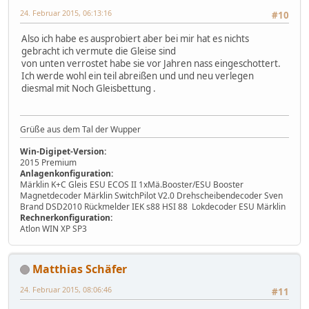
24. Februar 2015, 06:13:16
#10
Also ich habe es ausprobiert aber bei mir hat es nichts
gebracht ich vermute die Gleise sind
von unten verrostet habe sie vor Jahren nass eingeschottert.
Ich werde wohl ein teil abreißen und und neu verlegen
diesmal mit Noch Gleisbettung .
Grüße aus dem Tal der Wupper
Win-Digipet-Version:
2015 Premium
Anlagenkonfiguration:
Märklin K+C Gleis ESU ECOS II 1xMä.Booster/ESU Booster
Magnetdecoder Märklin SwitchPilot V2.0 Drehscheibendecoder Sven
Brand DSD2010 Rückmelder IEK s88 HSI 88 Lokdecoder ESU Märklin
Rechnerkonfiguration:
Atlon WIN XP SP3
Matthias Schäfer
24. Februar 2015, 08:06:46
#11