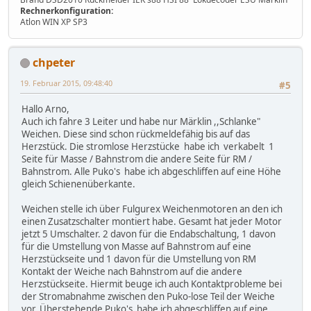
Rechnerkonfiguration:
Atlon WIN XP SP3
chpeter
19. Februar 2015, 09:48:40
#5
Hallo Arno,
Auch ich fahre 3 Leiter und habe nur Märklin ,,Schlanke"
Weichen. Diese sind schon rückmeldefähig bis auf das
Herzstück. Die stromlose Herzstücke habe ich verkabelt 1
Seite für Masse / Bahnstrom die andere Seite für RM /
Bahnstrom. Alle Puko's habe ich abgeschliffen auf eine Höhe
gleich Schienenüberkante.
Weichen stelle ich über Fulgurex Weichenmotoren an den ich
einen Zusatzschalter montiert habe. Gesamt hat jeder Motor
jetzt 5 Umschalter. 2 davon für die Endabschaltung, 1 davon
für die Umstellung von Masse auf Bahnstrom auf eine
Herzstückseite und 1 davon für die Umstellung von RM
Kontakt der Weiche nach Bahnstrom auf die andere
Herzstückseite. Hiermit beuge ich auch Kontaktprobleme bei
der Stromabnahme zwischen den Puko-lose Teil der Weiche
vor. Überstehende Puko's habe ich abgeschliffen auf eine