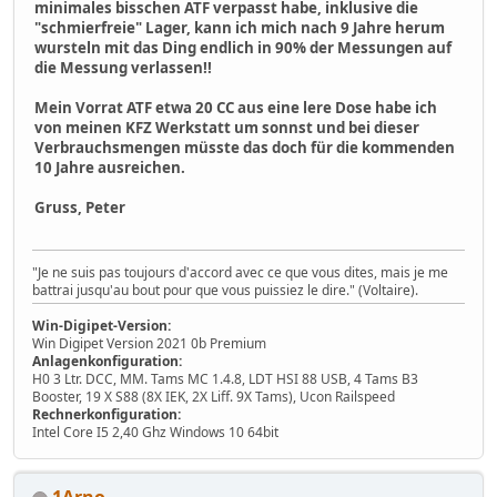
minimales bisschen ATF verpasst habe, inklusive die
"schmierfreie" Lager, kann ich mich nach 9 Jahre herum
wursteln mit das Ding endlich in 90% der Messungen auf
die Messung verlassen!!
Mein Vorrat ATF etwa 20 CC aus eine lere Dose habe ich
von meinen KFZ Werkstatt um sonnst und bei dieser
Verbrauchsmengen müsste das doch für die kommenden
10 Jahre ausreichen.
Gruss, Peter
"Je ne suis pas toujours d'accord avec ce que vous dites, mais je me
battrai jusqu'au bout pour que vous puissiez le dire." (Voltaire).
Win-Digipet-Version:
Win Digipet Version 2021 0b Premium
Anlagenkonfiguration:
H0 3 Ltr. DCC, MM. Tams MC 1.4.8, LDT HSI 88 USB, 4 Tams B3
Booster, 19 X S88 (8X IEK, 2X Liff. 9X Tams), Ucon Railspeed
Rechnerkonfiguration:
Intel Core I5 2,40 Ghz Windows 10 64bit