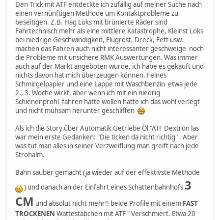
Den Trick mit ATF entdeckte ich zufällig auf meiner Suche nach
einen vernünftigen Methode um Kontaktprobleme zu
beseitigen. Z.B. Hag Loks mit brünierte Räder sind
Fahrtechnisch mehr als eine mittlere Katastrophe, Kleinst Loks
bei niedrige Geschwindigkeit, Flugrost, Dreck, Fett usw.
machen das Fahren auch nicht interessanter geschweige noch
die Probleme mit unsichere RMK Auswertungen. Was immer
auch auf der Markt angeboten wurde, ich habe es gekauft und
nichts davon hat mich überzeugen können. Feines
Schmirgelpapier und eine Lappe mit Waschbenzin etwa jede
2., 3. Woche wirkt, aber wenn ich mit ein niedrig
Schienenprofil fahren hätte wollen hätte ich das wohl verlegt
und nicht mühsam herunter geschliffen
Als ich die Story über Automatik Getriebe Öl "ATF Dextron las
war mein erste Gedanken: "Die ticken da nicht richtig" . Aber
was tut man alles in seiner Verzweiflung man greift nach jede
Strohalm.
Bahn sauber gemacht (ja wieder auf der effektivste Methode
3
) und danach an der Einfahrt eines Schattenbahnhofs
CM
und absolut nicht mehr!! beide Profile mit einem
FAST
TROCKENEN
Wattestäbchen mit ATF " Verschmiert. Etwa 20