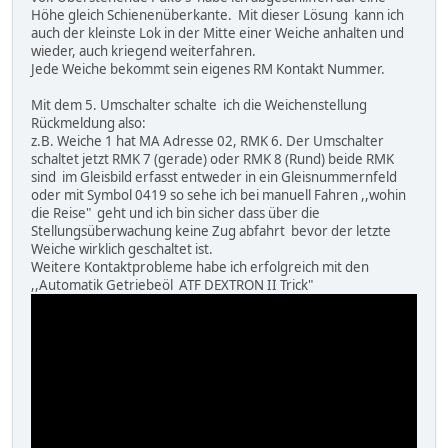
Höhe gleich Schienenüberkante. Mit dieser Lösung kann ich
auch der kleinste Lok in der Mitte einer Weiche anhalten und
wieder, auch kriegend weiterfahren.
Jede Weiche bekommt sein eigenes RM Kontakt Nummer.
Mit dem 5. Umschalter schalte ich die Weichenstellung
Rückmeldung also:
z.B. Weiche 1 hat MA Adresse 02, RMK 6. Der Umschalter
schaltet jetzt RMK 7 (gerade) oder RMK 8 (Rund) beide RMK
sind im Gleisbild erfasst entweder in ein Gleisnummernfeld
oder mit Symbol 0419 so sehe ich bei manuell Fahren ,,wohin
die Reise" geht und ich bin sicher dass über die
Stellungsüberwachung keine Zug abfahrt bevor der letzte
Weiche wirklich geschaltet ist.
Weitere Kontaktprobleme habe ich erfolgreich mit den
,,Automatik Getriebeöl ATF DEXTRON II Trick"