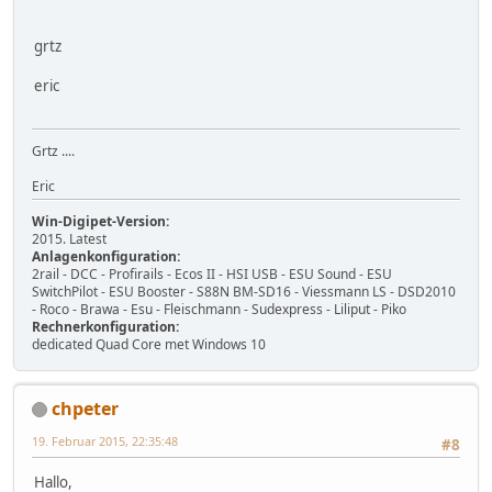
grtz
eric
Grtz ....
Eric
Win-Digipet-Version:
2015. Latest
Anlagenkonfiguration:
2rail - DCC - Profirails - Ecos II - HSI USB - ESU Sound - ESU
SwitchPilot - ESU Booster - S88N BM-SD16 - Viessmann LS - DSD2010
- Roco - Brawa - Esu - Fleischmann - Sudexpress - Liliput - Piko
Rechnerkonfiguration:
dedicated Quad Core met Windows 10
chpeter
19. Februar 2015, 22:35:48
#8
Hallo,