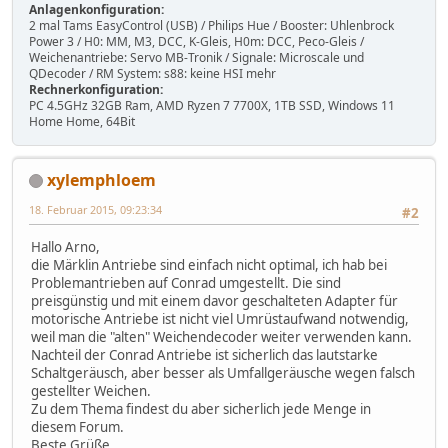
Anlagenkonfiguration:
2 mal Tams EasyControl (USB) / Philips Hue / Booster: Uhlenbrock
Power 3 / H0: MM, M3, DCC, K-Gleis, H0m: DCC, Peco-Gleis /
Weichenantriebe: Servo MB-Tronik / Signale: Microscale und
QDecoder / RM System: s88: keine HSI mehr
Rechnerkonfiguration:
PC 4.5GHz 32GB Ram, AMD Ryzen 7 7700X, 1TB SSD, Windows 11
Home Home, 64Bit
xylemphloem
18. Februar 2015, 09:23:34
#2
Hallo Arno,
die Märklin Antriebe sind einfach nicht optimal, ich hab bei
Problemantrieben auf Conrad umgestellt. Die sind
preisgünstig und mit einem davor geschalteten Adapter für
motorische Antriebe ist nicht viel Umrüstaufwand notwendig,
weil man die "alten" Weichendecoder weiter verwenden kann.
Nachteil der Conrad Antriebe ist sicherlich das lautstarke
Schaltgeräusch, aber besser als Umfallgeräusche wegen falsch
gestellter Weichen.
Zu dem Thema findest du aber sicherlich jede Menge in
diesem Forum.
Beste Grüße