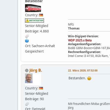
Betatester
Country:
MfG
Senior-Mitglied
Thomas
Beiträge: 4.860
Win-Digipet-Version:
WDP 2025.x Beta
Anlagenkonfiguration:
Ort: Sachsen-Anhalt
BidiB GBM-Boost+GBM-16T,Bidi
Gespeichert
Rechnerkonfiguration:
Intel Come i3 4150, 8Gb Ram,
Jörg B.
22. März 2020, 07:52:00
Bestanden.
Country:
Senior-Mitglied
Beiträge: 90
Mit freundlichen Moba grüßen
Jörg
Ort: Detmold