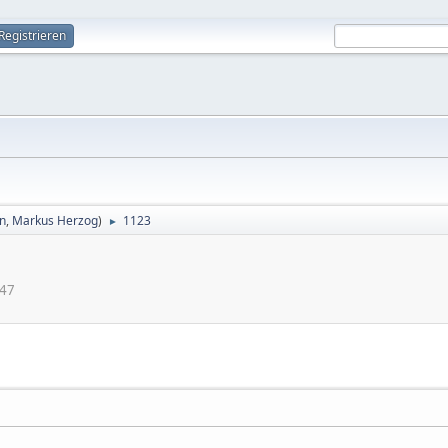
Registrieren
in
,
Markus Herzog
)
1123
►
:47