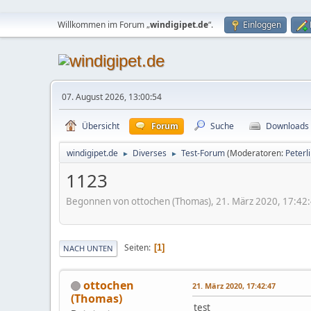
Willkommen im Forum „
windigipet.de
“.
Einloggen
07. August 2026, 13:00:54
Übersicht
Forum
Suche
Downloads
windigipet.de
Diverses
Test-Forum
(Moderatoren:
Peterl
►
►
1123
Begonnen von ottochen (Thomas), 21. März 2020, 17:42
Seiten
1
NACH UNTEN
ottochen
21. März 2020, 17:42:47
(Thomas)
test