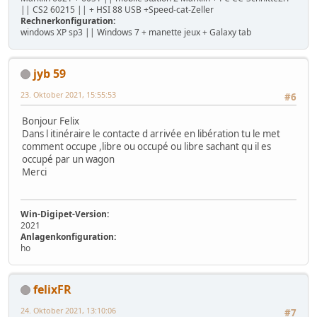
|| CS2 60215 || + HSI 88 USB +Speed-cat-Zeller
Rechnerkonfiguration:
windows XP sp3 || Windows 7 + manette jeux + Galaxy tab
jyb 59
23. Oktober 2021, 15:55:53
#6
Bonjour Felix
Dans l itinéraire le contacte d arrivée en libération tu le met
comment occupe ,libre ou occupé ou libre sachant qu il es
occupé par un wagon
Merci
Win-Digipet-Version:
2021
Anlagenkonfiguration:
ho
felixFR
24. Oktober 2021, 13:10:06
#7