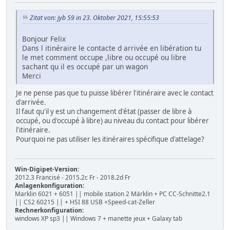
Zitat von: jyb 59 in 23. Oktober 2021, 15:55:53
Bonjour Felix
Dans l itinéraire le contacte d arrivée en libération tu
le met comment occupe ,libre ou occupé ou libre
sachant qu il es occupé par un wagon
Merci
Je ne pense pas que tu puisse libérer l'itinéraire avec le contact
d'arrivée.
Il faut qu'il y est un changement d'état (passer de libre à
occupé, ou d'occupé à libre) au niveau du contact pour libérer
l'itinéraire.
Pourquoi ne pas utiliser les itinéraires spécifique d'attelage?
Win-Digipet-Version:
2012.3 Francisé - 2015.2c Fr - 2018.2d Fr
Anlagenkonfiguration:
Marklin 6021 + 6051 || mobile station 2 Märklin + PC CC-Schnitte2.1
|| CS2 60215 || + HSI 88 USB +Speed-cat-Zeller
Rechnerkonfiguration:
windows XP sp3 || Windows 7 + manette jeux + Galaxy tab