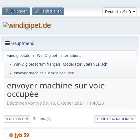
Einloggen
Registrieren
Hauptmenü
windigipet.de
Win-Digipet - international
►
Win-Digipet forum français
(Moderator:
Stefan Lersch
)
►
envoyer machine sur voie occupée
►
envoyer machine sur voie
occupée
Begonnen von jyb 59, 18. Oktober 2021, 11:40:23
Seiten
1
NACH UNTEN
BENUTZER-AKTIONEN
jyb 59