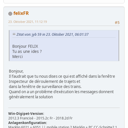
felixFR
23. Oktober 2021, 11:12:19
#5
Zitat von: jyb 59 in 23. Oktober 2021, 06:01:37
Bonjour FELIX
Tu as une ides ?
Merci
Bonjour,
Il faudrait que tu nous dises ce qui est affiché dans la fenêtre
Inspecteur de déroulement de trajets et
dans la fenêtre de surveillance des trains.
Quand on a un problème d'exécution les messages donnent
généralement la solution
Win-Digipet-Version:
2012.3 Francisé - 2015.2c Fr - 2018.2d Fr
Anlagenkonfiguration:
Marklin 6021 + 6051 || mobile station 2 Märklin + PC CC-Schnitte2.1