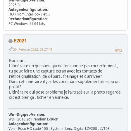
Win-Digipet-Version:
2025 Fr
Anlagenkonfiguration:
HO +Hom Intellibox I et II
Rechnerkonfiguration:
PC Windows 11 64 bits
F2021
26. Februar 2022, 08:27:44
#13
Bonjour ,
L'itinéraire en question qui ne fonctionne pas correctement ,
tu peux faire une capture écran avec les contacts de
rétrosignalisation de départ , freinage et d'arrivée?
Dans cet itinéraire il y a des conditions supplémentaires ou un
profil ?
L'itinéraire qui pose problème je l'ai tracé sur la photo regarde
si c'est bien ça , fichier en annexe.
Win-Digipet-Version:
WDP 2018.2d Premium Édition
Anlagenkonfiguration:
Voie : Roco HO code 100 , System : Lenz Digital LZV200 , LV103 ,