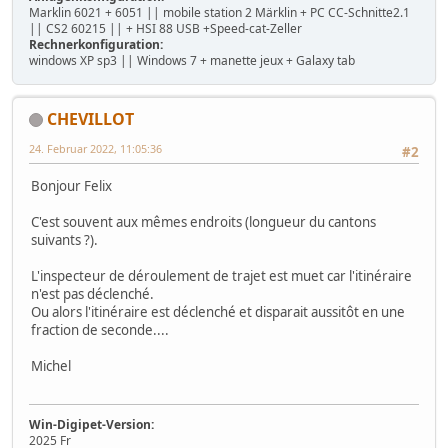
Marklin 6021 + 6051 || mobile station 2 Märklin + PC CC-Schnitte2.1
|| CS2 60215 || + HSI 88 USB +Speed-cat-Zeller
Rechnerkonfiguration:
windows XP sp3 || Windows 7 + manette jeux + Galaxy tab
CHEVILLOT
24. Februar 2022, 11:05:36
#2
Bonjour Felix
C'est souvent aux mêmes endroits (longueur du cantons
suivants ?).
L'inspecteur de déroulement de trajet est muet car l'itinéraire
n'est pas déclenché.
Ou alors l'itinéraire est déclenché et disparait aussitôt en une
fraction de seconde....
Michel
Win-Digipet-Version:
2025 Fr