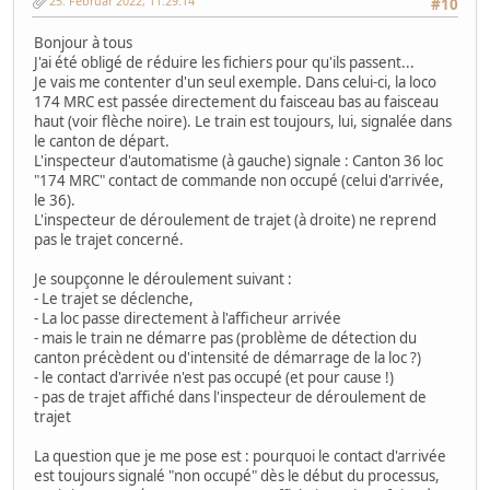
25. Februar 2022, 11:29:14
#10
Bonjour à tous
J'ai été obligé de réduire les fichiers pour qu'ils passent...
Je vais me contenter d'un seul exemple. Dans celui-ci, la loco
174 MRC est passée directement du faisceau bas au faisceau
haut (voir flèche noire). Le train est toujours, lui, signalée dans
le canton de départ.
L'inspecteur d'automatisme (à gauche) signale : Canton 36 loc
"174 MRC" contact de commande non occupé (celui d'arrivée,
le 36).
L'inspecteur de déroulement de trajet (à droite) ne reprend
pas le trajet concerné.
Je soupçonne le déroulement suivant :
- Le trajet se déclenche,
- La loc passe directement à l'afficheur arrivée
- mais le train ne démarre pas (problème de détection du
canton précèdent ou d'intensité de démarrage de la loc ?)
- le contact d'arrivée n'est pas occupé (et pour cause !)
- pas de trajet affiché dans l'inspecteur de déroulement de
trajet
La question que je me pose est : pourquoi le contact d'arrivée
est toujours signalé "non occupé" dès le début du processus,