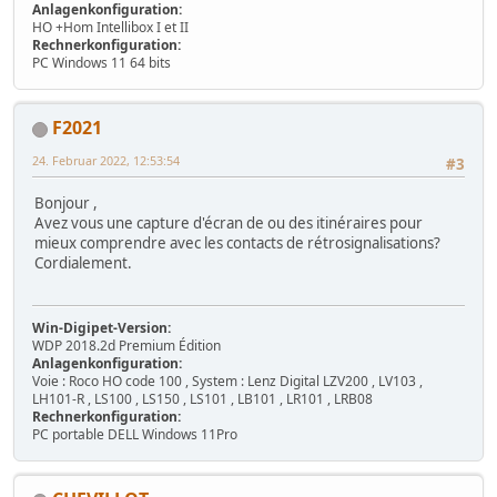
Anlagenkonfiguration:
HO +Hom Intellibox I et II
Rechnerkonfiguration:
PC Windows 11 64 bits
F2021
24. Februar 2022, 12:53:54
#3
Bonjour ,
Avez vous une capture d'écran de ou des itinéraires pour
mieux comprendre avec les contacts de rétrosignalisations?
Cordialement.
Win-Digipet-Version:
WDP 2018.2d Premium Édition
Anlagenkonfiguration:
Voie : Roco HO code 100 , System : Lenz Digital LZV200 , LV103 ,
LH101-R , LS100 , LS150 , LS101 , LB101 , LR101 , LRB08
Rechnerkonfiguration:
PC portable DELL Windows 11Pro