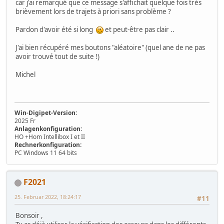
car j'ai remarqué que ce message s'affichait quelque fois très
brièvement lors de trajets à priori sans problème ?
Pardon d'avoir été si long
et peut-être pas clair ..
J'ai bien récupéré mes boutons "aléatoire" (quel ane de ne pas
avoir trouvé tout de suite !)
Michel
Win-Digipet-Version:
2025 Fr
Anlagenkonfiguration:
HO +Hom Intellibox I et II
Rechnerkonfiguration:
PC Windows 11 64 bits
F2021
25. Februar 2022, 18:24:17
#11
Bonsoir ,