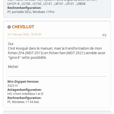
LH101-R , LS100 , LS150 , LS101 , LB101 , LR101 , LRB08
Rechnerkonfiguration:
PC portable DELL Windows 11Pro
CHEVILLOT
24. Februar 2022, 19:52:45
#6
Oui
C'est évoqué dans le manuel, mais la transformation de mon
fichier.ZFA (WDT 2015) en fichier.fam (WDT 2021) semble avoir
"ignoré" cette possibilité.
Michel
Win-Digipet-Version:
2025 Fr
Anlagenkonfiguration:
HO +Hom Intellibox I et II
Rechnerkonfiguration:
PC Windows 11 64 bits