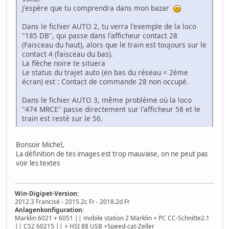
J'espère que tu comprendra dans mon bazar
Dans le fichier AUTO 2, tu verra l'exemple de la loco
"185 DB", qui passe dans l'afficheur contact 28
(Faisceau du haut), alors que le train est toujours sur le
contact 4 (faisceau du bas).
La flèche noire te situera
Le status du trajet auto (en bas du réseau = 2ème
écran) est : Contact de commande 28 non occupé.
Dans le fichier AUTO 3, même problème où la loco
"474 MRCE" passe directement sur l'afficheur 58 et le
train est resté sur le 56.
Bonsoir Michel,
La définition de tes images est trop mauvaise, on ne peut pas
voir les textes
Win-Digipet-Version:
2012.3 Francisé - 2015.2c Fr - 2018.2d Fr
Anlagenkonfiguration:
Marklin 6021 + 6051 || mobile station 2 Märklin + PC CC-Schnitte2.1
|| CS2 60215 || + HSI 88 USB +Speed-cat-Zeller