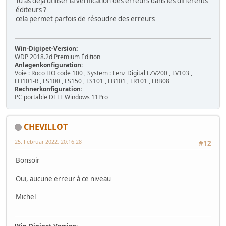
Tu as déjà utiliser la vérification des erreurs dans les différents
éditeurs ?
cela permet parfois de résoudre des erreurs
Win-Digipet-Version:
WDP 2018.2d Premium Édition
Anlagenkonfiguration:
Voie : Roco HO code 100 , System : Lenz Digital LZV200 , LV103 ,
LH101-R , LS100 , LS150 , LS101 , LB101 , LR101 , LRB08
Rechnerkonfiguration:
PC portable DELL Windows 11Pro
CHEVILLOT
25. Februar 2022, 20:16:28
#12
Bonsoir
Oui, aucune erreur à ce niveau
Michel