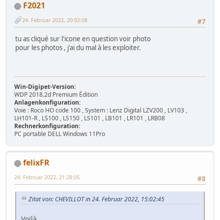
F2021
24. Februar 2022, 20:02:08
#7
tu as cliqué sur l'icone en question voir photo
pour les photos , j'ai du mal à les exploiter.
Win-Digipet-Version:
WDP 2018.2d Premium Édition
Anlagenkonfiguration:
Voie : Roco HO code 100 , System : Lenz Digital LZV200 , LV103 ,
LH101-R , LS100 , LS150 , LS101 , LB101 , LR101 , LRB08
Rechnerkonfiguration:
PC portable DELL Windows 11Pro
felixFR
24. Februar 2022, 21:28:05
#8
Zitat von: CHEVILLOT in 24. Februar 2022, 15:02:45
Voilà.