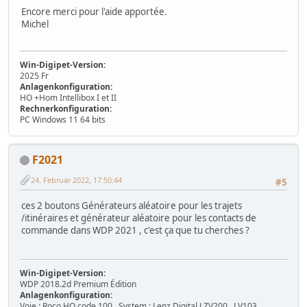
Encore merci pour l'aide apportée.
Michel
Win-Digipet-Version:
2025 Fr
Anlagenkonfiguration:
HO +Hom Intellibox I et II
Rechnerkonfiguration:
PC Windows 11 64 bits
F2021
24. Februar 2022, 17:50:44
#5
ces 2 boutons Générateurs aléatoire pour les trajets
/itinéraires et générateur aléatoire pour les contacts de
commande dans WDP 2021 , c'est ça que tu cherches ?
Win-Digipet-Version:
WDP 2018.2d Premium Édition
Anlagenkonfiguration:
Voie : Roco HO code 100 , System : Lenz Digital LZV200 , LV103 ,