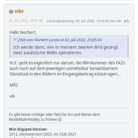
vikr
05. Juli 2022, 18:47:38
Letzte Bearbeitung
: 05. Juli 2022, 19:00:45 von vikr
#5
Hallo Norbert,
Zitat von: Norbert Lorenz in 03. Juli 2022, 23:05:03
Ich werde dann, wie in meinem zweiten Bild gezeigt
zwei zusätzliche RMKs spendieren.
m.E. geht es eigentlich nur darum, die RM-Nummer des FAZs
auch noch auf dem jeweiligen unmittelbar benachbartem
Gleisstück in den Bildern im Eingangsbeitrag einzutragen...
MfG
vik
Es gibt keine richtige oder falsche Art und Weise dem
Modellbahnhobby zu frönen 😊
Win-Digipet-Version:
2012, Demoversion 2025, im Club 2021