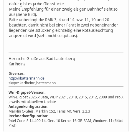
dafür gibt es ja die Gleisstücke.
Meine Empfehlung für einen zweigleisigen Bahnhof sieht so
aus (siehe Bild).
Bitte unbedingt die RMK 3, 4 und 14 bzw. 11, 10 und 20
beachten, damit nicht bei einer Fahrt in zwei nebeneinander
liegenden Gleisstücken gleichzeitig eine Rotausleuchtung
angezeigt wird (sieht nicht so gut aus).
Herzliche Grüße aus Bad Lauterberg
Karlheinz
Diverses:
http://kbattermann.de
skype: karlheinz_battermann
Win-Digipet-Version:
Win-Digipet 2025.x Beta, WDP 2021, 2018, 2015, 2012, 2009 und Pro X
jeweils mit aktuellem Update
Anlagenkonfiguration:
Märklin C-Gleis, Märklin CS2, Tams MC Vers. 2.2.3
Rechnerkonfiguration:
Intel Core i5 14.400 14. Gen. 10 Kerne, 16 GB RAM, Windows 11 (64bit
Prof)