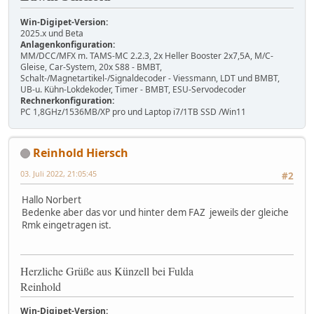
Win-Digipet-Version:
2025.x und Beta
Anlagenkonfiguration:
MM/DCC/MFX m. TAMS-MC 2.2.3, 2x Heller Booster 2x7,5A, M/C-
Gleise, Car-System, 20x S88 - BMBT,
Schalt-/Magnetartikel-/Signaldecoder - Viessmann, LDT und BMBT,
UB-u. Kühn-Lokdekoder, Timer - BMBT, ESU-Servodecoder
Rechnerkonfiguration:
PC 1,8GHz/1536MB/XP pro und Laptop i7/1TB SSD /Win11
Reinhold Hiersch
03. Juli 2022, 21:05:45
#2
Hallo Norbert
Bedenke aber das vor und hinter dem FAZ jeweils der gleiche
Rmk eingetragen ist.
Herzliche Grüße aus Künzell bei Fulda
Reinhold
Win-Digipet-Version: