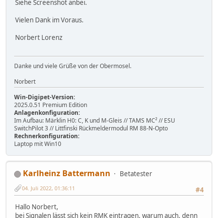
Siehe Screenshot anbei.
Vielen Dank im Voraus.
Norbert Lorenz
Danke und viele Grüße von der Obermosel.
Norbert
Win-Digipet-Version:
2025.0.51 Premium Edition
Anlagenkonfiguration:
Im Aufbau: Märklin H0: C, K und M-Gleis // TAMS MC² // ESU
SwitchPilot 3 // Littfinski Rückmeldermodul RM 88-N-Opto
Rechnerkonfiguration:
Laptop mit Win10
Karlheinz Battermann
Betatester
04. Juli 2022, 01:36:11
#4
Hallo Norbert,
bei Signalen lässt sich kein RMK eintragen, warum auch, denn