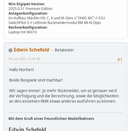
Win-Digipet-Version:
2025.0.51 Premium Edition
Anlagenkonfiguration:
Im Aufbau: Märklin H0: C, K und M-Gleis // TAMS MC² // ESU
SwitchPilot 3 // Littfinski Rückmeldermodul RM 88-N-Opto
Rechnerkonfiguration:
Laptop mit Win10
Edwin Schefold
Betatester
03. Juli 2022, 21:01:40
#1
Hallo Norbert
Beide Beispiele sind machbar!
WIr sagen immer: Je mehr Rückmelder, um so genauer wird
die Verfolgung und die Berechnung, sowie die Möglichkeiten
an den einzelnen RMK etwas anderes ausführen zu können.
Mit dem Gruß eines freundlichen Modellbahners
Edwin Schefold