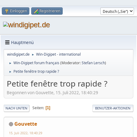
Einloggen
Registrieren
Hauptmenü
windigipet.de
Win-Digipet - international
►
Win-Digipet forum français
(Moderator:
Stefan Lersch
)
►
Petite fenêtre trop rapide ?
►
Petite fenêtre trop rapide ?
Begonnen von Gouvette, 15. Juli 2022, 18:40:29
Seiten
1
NACH UNTEN
BENUTZER-AKTIONEN
Gouvette
15. Juli 2022, 18:40:29