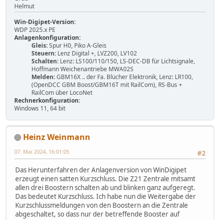
Helmut
Win-Digipet-Version:
WDP 2025.x PE
Anlagenkonfiguration:
Gleis:
Spur H0, Piko A-Gleis
Steuern:
Lenz Digital +, LVZ200, LV102
Schalten:
Lenz: LS100/110/150, LS-DEC-DB für Lichtsignale,
Hoffmann Weichenantriebe MWA02S
Melden:
GBM16X .. der Fa. Blücher Elektronik, Lenz: LR100,
(OpenDCC GBM Boost/GBM16T mit RailCom), RS-Bus +
RailCom über LocoNet
Rechnerkonfiguration:
Windows 11, 64 bit
Heinz Weinmann
07. Mai 2024, 16:01:05
#2
Das Herunterfahren der Anlagenversion von WinDigipet
erzeugt einen satten Kurzschluss. Die Z21 Zentrale mitsamt
allen drei Boostern schalten ab und blinken ganz aufgeregt.
Das bedeutet Kurzschluss. Ich habe nun die Weitergabe der
Kurzschlussmeldungen von den Boostern an die Zentrale
abgeschaltet, so dass nur der betreffende Booster auf