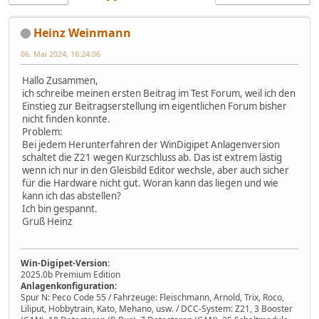
Heinz Weinmann
06. Mai 2024, 16:24:06
Hallo Zusammen,
ich schreibe meinen ersten Beitrag im Test Forum, weil ich den
Einstieg zur Beitragserstellung im eigentlichen Forum bisher
nicht finden konnte.
Problem:
Bei jedem Herunterfahren der WinDigipet Anlagenversion
schaltet die Z21 wegen Kurzschluss ab. Das ist extrem lästig
wenn ich nur in den Gleisbild Editor wechsle, aber auch sicher
für die Hardware nicht gut. Woran kann das liegen und wie
kann ich das abstellen?
Ich bin gespannt.
Gruß Heinz
Win-Digipet-Version:
2025.0b Premium Edition
Anlagenkonfiguration:
Spur N: Peco Code 55 / Fahrzeuge: Fleischmann, Arnold, Trix, Roco,
Liliput, Hobbytrain, Kato, Mehano, usw. / DCC-System: Z21, 3 Booster