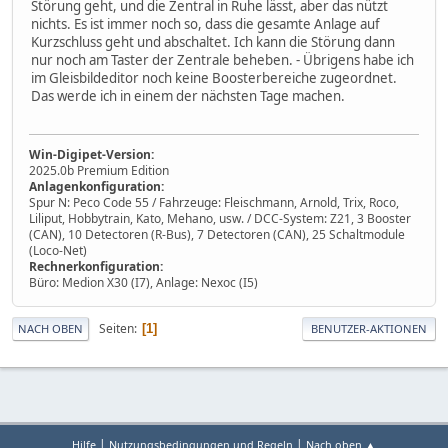
Störung geht, und die Zentral in Ruhe lässt, aber das nützt
nichts. Es ist immer noch so, dass die gesamte Anlage auf
Kurzschluss geht und abschaltet. Ich kann die Störung dann
nur noch am Taster der Zentrale beheben. - Übrigens habe ich
im Gleisbildeditor noch keine Boosterbereiche zugeordnet.
Das werde ich in einem der nächsten Tage machen.
Win-Digipet-Version:
2025.0b Premium Edition
Anlagenkonfiguration:
Spur N: Peco Code 55 / Fahrzeuge: Fleischmann, Arnold, Trix, Roco,
Liliput, Hobbytrain, Kato, Mehano, usw. / DCC-System: Z21, 3 Booster
(CAN), 10 Detectoren (R-Bus), 7 Detectoren (CAN), 25 Schaltmodule
(Loco-Net)
Rechnerkonfiguration:
Büro: Medion X30 (I7), Anlage: Nexoc (I5)
Seiten
1
NACH OBEN
BENUTZER-AKTIONEN
|
|
Hilfe
Nutzungsbedingungen und Regeln
Nach oben ▲