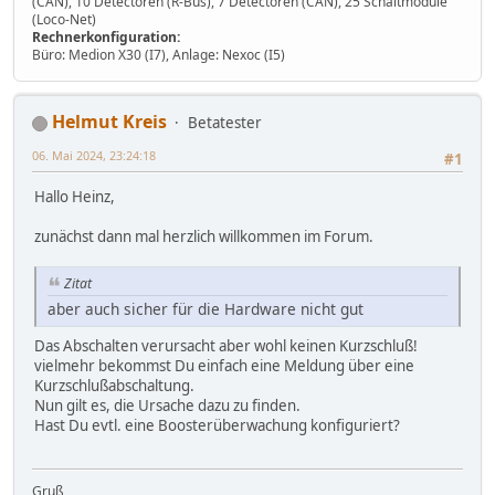
(CAN), 10 Detectoren (R-Bus), 7 Detectoren (CAN), 25 Schaltmodule
(Loco-Net)
Rechnerkonfiguration:
Büro: Medion X30 (I7), Anlage: Nexoc (I5)
Helmut Kreis
Betatester
06. Mai 2024, 23:24:18
#1
Hallo Heinz,
zunächst dann mal herzlich willkommen im Forum.
Zitat
aber auch sicher für die Hardware nicht gut
Das Abschalten verursacht aber wohl keinen Kurzschluß!
vielmehr bekommst Du einfach eine Meldung über eine
Kurzschlußabschaltung.
Nun gilt es, die Ursache dazu zu finden.
Hast Du evtl. eine Boosterüberwachung konfiguriert?
Gruß