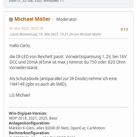
Intel i7; 32 GB; SSD; Windows 11
Michael Möller
Moderator
19. Mai 2025, 18:53:18
#19
Letzte Bearbeitung
: 19. Mai 2025, 19:21:24 von Michael Möller
Hallo Carlo,
die IR-LED von Reichelt passt. Vorwärtsspannung 1,2V, bei 16V
DCC und 20mA (65mA ist max.) nimmst du 750 oder 820 Ohm
Vorwiderstand.
Als Schutzdiode (antiparallel zur IR-Diode) nehme ich eine
1N4148 (gibt es auch als SMD).
LG Michael
Win-Digipet-Version:
WDP 2018, 2021, 2025, Beta
Anlagenkonfiguration:
Märklin K-Gleis, alles BiDiB (IF-Net), OpenCar, CarMotion
Rechnerkonfiguration: