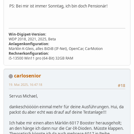
PS: Bei mir ist immer Sonntag, ich bin doch Pensionär!
Win-Digipet-Version:
WDP 2018, 2021, 2025, Beta
Anlagenkonfiguration:
Märklin K-Gleis, alles BiDiB (IF-Net), OpenCar, CarMotion
Rechnerkonfiguration:
i5-13500 Win11 pro (64-Bit) 32GB RAM
carlosenior
19. Mai 2025, 16:47:18
#18
Servus Michael,
dankeschöööön einmal mehr für deine Ausführungen. Hui, da
packst du aber echt was drauf auf deine Testanlage!!!
Ich habe mir einen alten Märklin 6017 Booster herausgeholt;
an den hänge ich dann nur die Car-IR-Dioden. Müsste klappen.
Theoretisch könnte ich da auch mehrere 6017 in Reihe