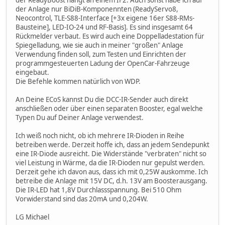
der ReadyBoost hängt an einem IF2. Auch sonst habe ich auf
der Anlage nur BiDiB-Komponennten (ReadyServo8,
Neocontrol, TLE-S88-Interface [+3x eigene 16er S88-RMs-
Bausteine], LED-IO-24 und RF-Basis]. Es sind insgesamt 64
Rückmelder verbaut. Es wird auch eine Doppelladestation für
Spiegelladung, wie sie auch in meiner "großen" Anlage
Verwendung finden soll, zum Testen und Einrichten der
programmgesteuerten Ladung der OpenCar-Fahrzeuge
eingebaut.
Die Befehle kommen natürlich von WDP.
An Deine ECoS kannst Du die DCC-IR-Sender auch direkt
anschließen oder über einen separaten Booster, egal welche
Typen Du auf Deiner Anlage verwendest.
Ich weiß noch nicht, ob ich mehrere IR-Dioden in Reihe
betreiben werde. Derzeit hoffe ich, dass an jedem Sendepunkt
eine IR-Diode ausreicht. Die Widerstände "verbraten" nicht so
viel Leistung in Wärme, da die IR-Dioden nur gepulst werden.
Derzeit gehe ich davon aus, dass ich mit 0,25W auskomme. Ich
betreibe die Anlage mit 15V DC, d.h. 13V am Boosterausgang.
Die IR-LED hat 1,8V Durchlassspannung. Bei 510 Ohm
Vorwiderstand sind das 20mA und 0,204W.
LG Michael