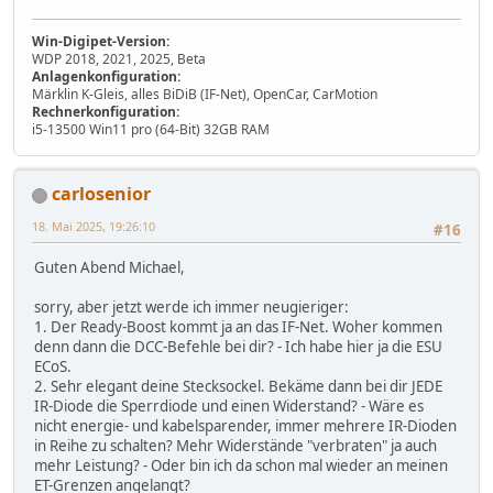
Win-Digipet-Version:
WDP 2018, 2021, 2025, Beta
Anlagenkonfiguration:
Märklin K-Gleis, alles BiDiB (IF-Net), OpenCar, CarMotion
Rechnerkonfiguration:
i5-13500 Win11 pro (64-Bit) 32GB RAM
carlosenior
18. Mai 2025, 19:26:10
#16
Guten Abend Michael,
sorry, aber jetzt werde ich immer neugieriger:
1. Der Ready-Boost kommt ja an das IF-Net. Woher kommen
denn dann die DCC-Befehle bei dir? - Ich habe hier ja die ESU
ECoS.
2. Sehr elegant deine Stecksockel. Bekäme dann bei dir JEDE
IR-Diode die Sperrdiode und einen Widerstand? - Wäre es
nicht energie- und kabelsparender, immer mehrere IR-Dioden
in Reihe zu schalten? Mehr Widerstände "verbraten" ja auch
mehr Leistung? - Oder bin ich da schon mal wieder an meinen
ET-Grenzen angelangt?