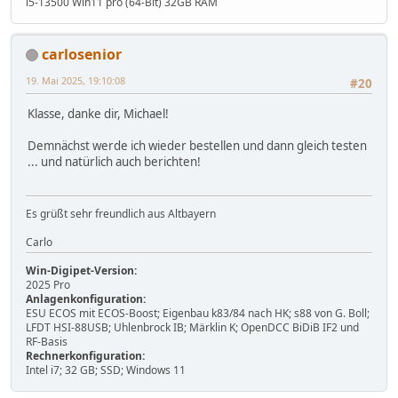
i5-13500 Win11 pro (64-Bit) 32GB RAM
carlosenior
19. Mai 2025, 19:10:08
#20
Klasse, danke dir, Michael!
Demnächst werde ich wieder bestellen und dann gleich testen
... und natürlich auch berichten!
Es grüßt sehr freundlich aus Altbayern
Carlo
Win-Digipet-Version:
2025 Pro
Anlagenkonfiguration:
ESU ECOS mit ECOS-Boost; Eigenbau k83/84 nach HK; s88 von G. Boll;
LFDT HSI-88USB; Uhlenbrock IB; Märklin K; OpenDCC BiDiB IF2 und
RF-Basis
Rechnerkonfiguration:
Intel i7; 32 GB; SSD; Windows 11