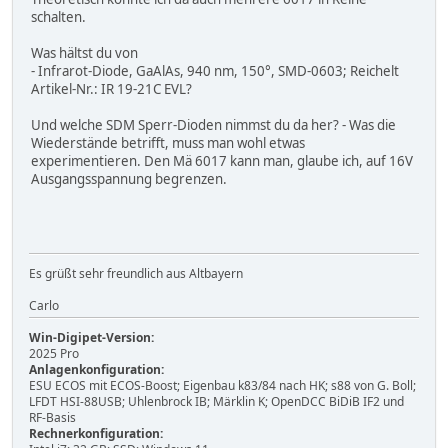
schalten.
Was hältst du von
- Infrarot-Diode, GaAlAs, 940 nm, 150°, SMD-0603; Reichelt
Artikel-Nr.: IR 19-21C EVL?
Und welche SDM Sperr-Dioden nimmst du da her? - Was die
Wiederstände betrifft, muss man wohl etwas
experimentieren. Den Mä 6017 kann man, glaube ich, auf 16V
Ausgangsspannung begrenzen.
Es grüßt sehr freundlich aus Altbayern
Carlo
Win-Digipet-Version:
2025 Pro
Anlagenkonfiguration:
ESU ECOS mit ECOS-Boost; Eigenbau k83/84 nach HK; s88 von G. Boll;
LFDT HSI-88USB; Uhlenbrock IB; Märklin K; OpenDCC BiDiB IF2 und
RF-Basis
Rechnerkonfiguration: