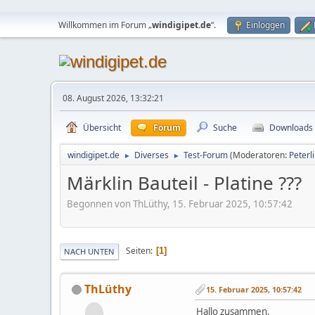
Willkommen im Forum „
windigipet.de
“.
Einloggen
08. August 2026, 13:32:21
Übersicht
Forum
Suche
Downloads
windigipet.de
Diverses
Test-Forum
(Moderatoren:
Peterl
►
►
Märklin Bauteil - Platine ???
Begonnen von ThLüthy, 15. Februar 2025, 10:57:42
Seiten
1
NACH UNTEN
ThLüthy
15. Februar 2025, 10:57:42
Hallo zusammen,