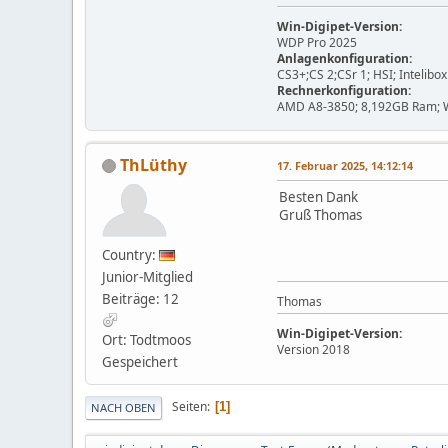
Win-Digipet-Version:
WDP Pro 2025
Anlagenkonfiguration:
CS3+;CS 2;CSr 1; HSI; Intelibo
Rechnerkonfiguration:
AMD A8-3850; 8,192GB Ram; 
ThLüthy
17. Februar 2025, 14:12:14
Besten Dank
Gruß Thomas
Country:
Junior-Mitglied
Beiträge: 12
Thomas
Win-Digipet-Version:
Ort: Todtmoos
Version 2018
Gespeichert
Seiten
1
NACH OBEN