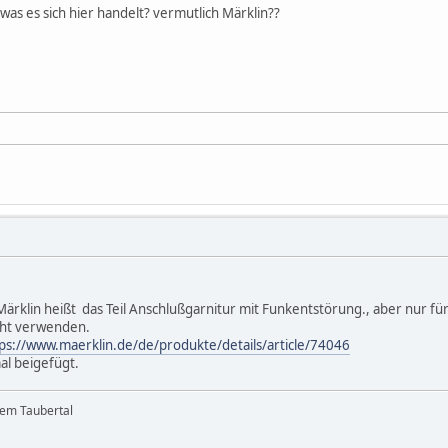
as es sich hier handelt? vermutlich Märklin??
i Märklin heißt das Teil Anschlußgarnitur mit Funkentstörung., aber nur f
icht verwenden.
ps://www.maerklin.de/de/produkte/details/article/74046
al beigefügt.
dem Taubertal