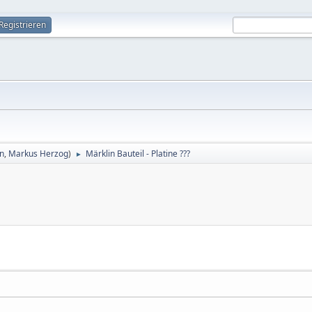
Registrieren
in
,
Markus Herzog
)
Märklin Bauteil - Platine ???
►