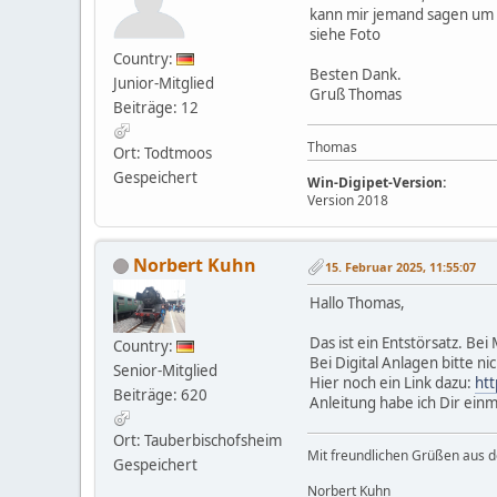
kann mir jemand sagen um w
siehe Foto
Country:
Besten Dank.
Junior-Mitglied
Gruß Thomas
Beiträge: 12
Thomas
Ort: Todtmoos
Gespeichert
Win-Digipet-Version:
Version 2018
Norbert Kuhn
15. Februar 2025, 11:55:07
Hallo Thomas,
Das ist ein Entstörsatz. Be
Country:
Bei Digital Anlagen bitte n
Senior-Mitglied
Hier noch ein Link dazu:
htt
Beiträge: 620
Anleitung habe ich Dir einm
Ort: Tauberbischofsheim
Mit freundlichen Grüßen aus 
Gespeichert
Norbert Kuhn