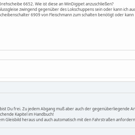
Drehscheibe 6652. Wie ist diese an WinDigipet anzuschließen?
hlussgleise zwingend gegenüber des Lokschuppens sein oder kann ich auc
cheibenschalter 6909 von Fleischmann zum schalten benötigt oder kann i
e bist Du frei. Zu jedem Abgang muß aber auch der gegenüberliegende A
echende Kapitel im Handbuch!
dem Gleisbild heraus und auch automatisch mit den Fahrstraßen anfordern