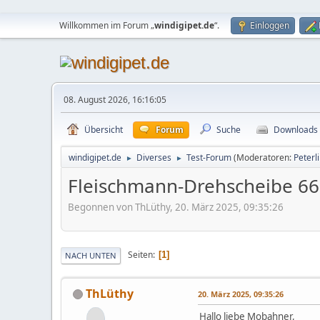
Willkommen im Forum „
windigipet.de
“.
Einloggen
08. August 2026, 16:16:05
Übersicht
Forum
Suche
Downloads
windigipet.de
Diverses
Test-Forum
(Moderatoren:
Peterl
►
►
Fleischmann-Drehscheibe 6
Begonnen von ThLüthy, 20. März 2025, 09:35:26
Seiten
1
NACH UNTEN
ThLüthy
20. März 2025, 09:35:26
Hallo liebe Mobahner,