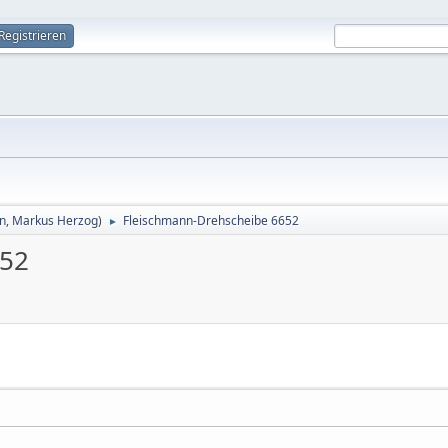
Registrieren
in
,
Markus Herzog
)
Fleischmann-Drehscheibe 6652
►
652