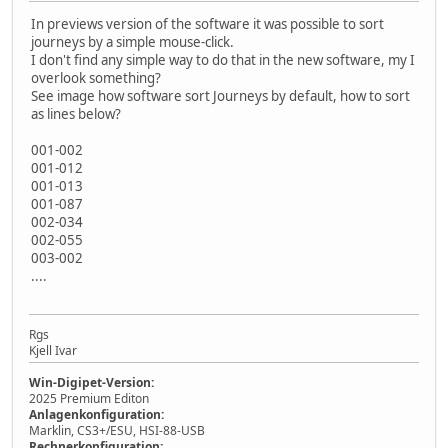
In previews version of the software it was possible to sort
journeys by a simple mouse-click.
I don't find any simple way to do that in the new software, my I
overlook something?
See image how software sort Journeys by default, how to sort
as lines below?
001-002
001-012
001-013
001-087
002-034
002-055
003-002
....
Rgs
Kjell Ivar
Win-Digipet-Version:
2025 Premium Editon
Anlagenkonfiguration:
Marklin, CS3+/ESU, HSI-88-USB
Rechnerkonfiguration: