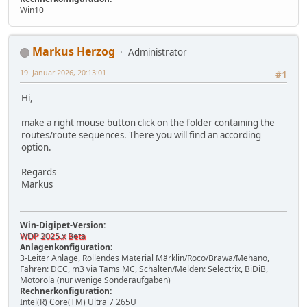
Win10
Markus Herzog
Administrator
19. Januar 2026, 20:13:01
#1
Hi,
make a right mouse button click on the folder containing the
routes/route sequences. There you will find an according
option.
Regards
Markus
Win-Digipet-Version:
WDP 2025.x Beta
Anlagenkonfiguration:
3-Leiter Anlage, Rollendes Material Märklin/Roco/Brawa/Mehano,
Fahren: DCC, m3 via Tams MC, Schalten/Melden: Selectrix, BiDiB,
Motorola (nur wenige Sonderaufgaben)
Rechnerkonfiguration:
Intel(R) Core(TM) Ultra 7 265U