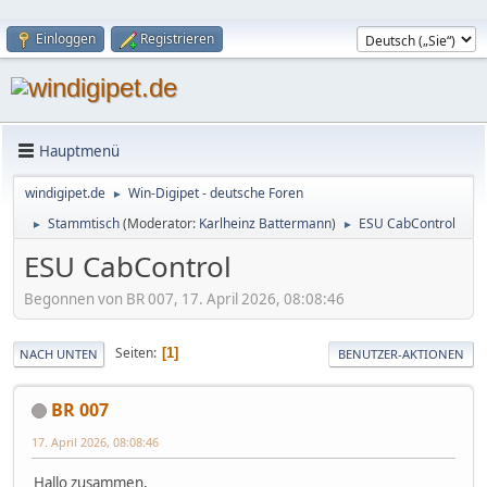
Einloggen
Registrieren
Hauptmenü
windigipet.de
Win-Digipet - deutsche Foren
►
Stammtisch
(Moderator:
Karlheinz Battermann
)
ESU CabControl
►
►
ESU CabControl
Begonnen von BR 007, 17. April 2026, 08:08:46
Seiten
1
NACH UNTEN
BENUTZER-AKTIONEN
BR 007
17. April 2026, 08:08:46
Hallo zusammen,