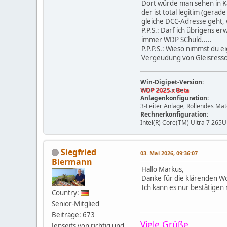
Dort würde man sehen in Kap
der ist total legitim (gerad
gleiche DCC-Adresse geht, 
P.P.S.: Darf ich übrigens e
immer WDP SChuld.....
P.P.P.S.: Wieso nimmst du e
Vergeudung von Gleisressou
Win-Digipet-Version:
WDP 2025.x Beta
Anlagenkonfiguration:
3-Leiter Anlage, Rollendes Ma
Rechnerkonfiguration:
Intel(R) Core(TM) Ultra 7 265U
Siegfried
03. Mai 2026, 09:36:07
Biermann
Hallo Markus,
Danke für die klärenden W
Ich kann es nur bestätigen m
Country:
Senior-Mitglied
Beiträge: 673
Viele Grüße
Jenseits von richtig und