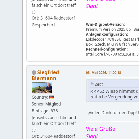
Siggi
falsch ein Ort dort treff
Ort: 31604 Raddestorf
Win-Digipet-Version:
Gespeichert
Premium Version 2025.0b , B
Anlagenkonfiguration:
Lokdecoder 70%ESU Rest Märkli
Box RZtech, MKTW 8 fach Se
Rechnerkonfiguration:
Intel Core i7-8700 6x3,2GHz,
Siegfried
03. Mai 2026, 11:00:18
Biermann
Zitat
P.P.P.S.: Wieso nimmst 
zeitliche Vergeudung vo
Country:
Senior-Mitglied
Beiträge: 673
,,Vielen Dank für den Tipp! 
Jenseits von richtig und
falsch ein Ort dort treff
Viele Grüße
Siggi
Ort: 31604 Raddestorf