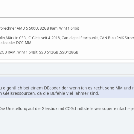
ürorechner AMD 5 500U, 32GB Ram, Win11 64bit
n,Märklin CS3 , C-Gleis seit 4-2018, Can-digital Startpunkt, CAN Bus+RMK StromS
rvodecoder DCC-MM
 32GB RAM, Win11 64Bit, SSD 512GB ,SSD128GB
du eigentlich bei einem DEcoder der wenn ich es recht sehe MM und 
n Gleisressourcen, da die BEfehle viel lahmer sind.
Die Umstellung auf die Gleisbox mit CC-Schnittstelle war super einfach – je