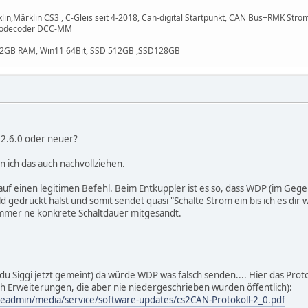
n,Märklin CS3 , C-Gleis seit 4-2018, Can-digital Startpunkt, CAN Bus+RMK StromS
rvodecoder DCC-MM
 32GB RAM, Win11 64Bit, SSD 512GB ,SSD128GB
n 2.6.0 oder neuer?
 ich das auch nachvollziehen.
auf einen legitimen Befehl. Beim Entkuppler ist es so, dass WDP (im Gegen
ld gedrückt hälst und somit sendet quasi "Schalte Strom ein bis ich es dir
t immer ne konkrete Schaltdauer mitgesandt.
 du Siggi jetzt gemeint) da würde WDP was falsch senden.... Hier das Proto
och Erweiterungen, die aber nie niedergeschrieben wurden öffentlich):
ileadmin/media/service/software-updates/cs2CAN-Protokoll-2_0.pdf