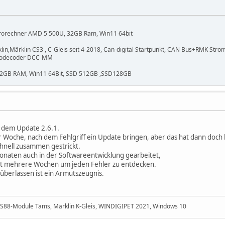
ürorechner AMD 5 500U, 32GB Ram, Win11 64bit
n,Märklin CS3 , C-Gleis seit 4-2018, Can-digital Startpunkt, CAN Bus+RMK StromS
rvodecoder DCC-MM
 32GB RAM, Win11 64Bit, SSD 512GB ,SSD128GB
on dem Update 2.6.1.
er Woche, nach dem Fehlgriff ein Update bringen, aber das hat dann doch 
chnell zusammen gestrickt.
onaten auch in der Softwareentwicklung gearbeitet,
rt mehrere Wochen um jeden Fehler zu entdecken.
berlassen ist ein Armutszeugnis.
, S88-Module Tams, Märklin K-Gleis, WINDIGIPET 2021, Windows 10