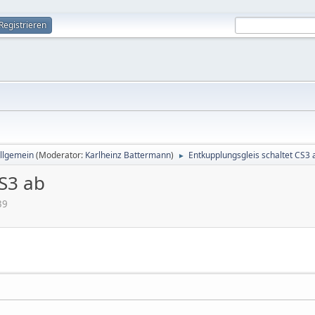
Registrieren
allgemein
(Moderator:
Karlheinz Battermann
)
Entkupplungsgleis schaltet CS3 
►
CS3 ab
39