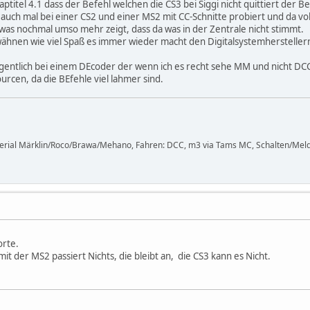
titel 4.1 dass der Befehl welchen die CS3 bei Siggi nicht quittiert der 
e auch mal bei einer CS2 und einer MS2 mit CC-Schnitte probiert und da vol
was nochmal umso mehr zeigt, dass da was in der Zentrale nicht stimmt.
rwähnen wie viel Spaß es immer wieder macht den Digitalsystemhersteller
igentlich bei einem DEcoder der wenn ich es recht sehe MM und nicht DCC?
rcen, da die BEfehle viel lahmer sind.
terial Märklin/Roco/Brawa/Mehano, Fahren: DCC, m3 via Tams MC, Schalten/Meld
orte.
it der MS2 passiert Nichts, die bleibt an, die CS3 kann es Nicht.