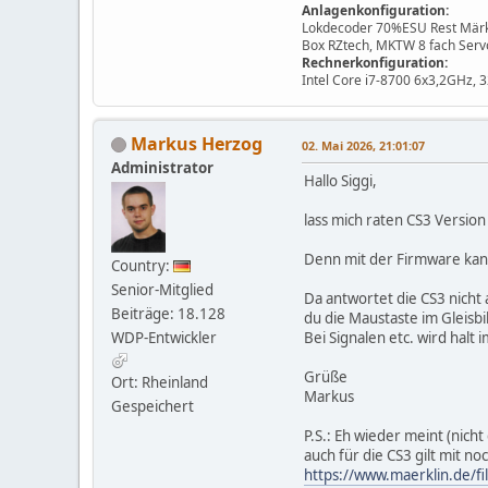
Anlagenkonfiguration:
Lokdecoder 70%ESU Rest Märkli
Box RZtech, MKTW 8 fach Se
Rechnerkonfiguration:
Intel Core i7-8700 6x3,2GHz,
Markus Herzog
02. Mai 2026, 21:01:07
Administrator
Hallo Siggi,
lass mich raten CS3 Versio
Denn mit der Firmware kann
Country:
Senior-Mitglied
Da antwortet die CS3 nicht 
Beiträge: 18.128
du die Maustaste im Gleisbi
WDP-Entwickler
Bei Signalen etc. wird hal
Grüße
Ort: Rheinland
Markus
Gespeichert
P.S.: Eh wieder meint (nicht
auch für die CS3 gilt mit n
https://www.maerklin.de/f