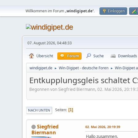
Willkommen im Forum „
windigipet.de
“.
Einloggen
07. August 2026, 04:48:33
Übersicht
Forum
Suche
Downloads
windigipet.de
Win-Digipet - deutsche Foren
Win-Digipet 
►
►
Entkupplungsgleis schaltet 
Begonnen von Siegfried Biermann, 02. Mai 2026, 20:19:
Seiten
1
NACH UNTEN
Siegfried
02. Mai 2026, 20:19:39
Biermann
Hallo zusammen,