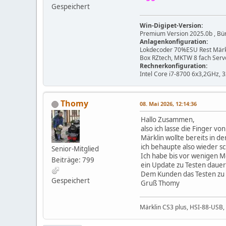
Gespeichert
Win-Digipet-Version:
Premium Version 2025.0b , B
Anlagenkonfiguration:
Lokdecoder 70%ESU Rest Märkli
Box RZtech, MKTW 8 fach Se
Rechnerkonfiguration:
Intel Core i7-8700 6x3,2GHz,
Thomy
08. Mai 2026, 12:14:36
Hallo Zusammen,
also ich lasse die Finger v
Märklin wollte bereits in d
ich behaupte also wieder s
Senior-Mitglied
Ich habe bis vor wenigen M
Beiträge: 799
ein Update zu Testen daue
Dem Kunden das Testen zu ü
Gespeichert
Gruß Thomy
Märklin CS3 plus, HSI-88-USB