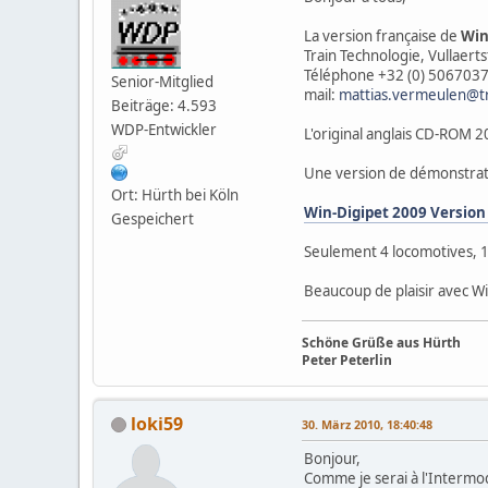
La version française de
Win
Train Technologie, Vullaer
Téléphone +32 (0) 5067037
Senior-Mitglied
mail:
mattias.vermeulen@t
Beiträge: 4.593
WDP-Entwickler
L'original anglais CD-ROM 2
Une version de démonstratio
Ort: Hürth bei Köln
Win-Digipet 2009 Version
Gespeichert
Seulement 4 locomotives, 1
Beaucoup de plaisir avec 
Schöne Grüße aus Hürth
Peter Peterlin
loki59
30. März 2010, 18:40:48
Bonjour,
Comme je serai à l'Intermode