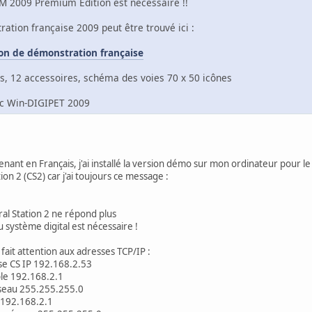
OM 2009 Premium Edition est nécessaire !!
ation française 2009 peut être trouvé ici :
on de démonstration française
, 12 accessoires, schéma des voies 70 x 50 icônes
ec Win-DIGIPET 2009
nant en Français, j'ai installé la version démo sur mon ordinateur pour le
ion 2 (CS2) car j'ai toujours ce message :
tion 2 ne répond plus
me digital est nécessaire !
 fait attention aux adresses TCP/IP :
se CS IP 192.168.2.53
2.168.2.1
55.255.255.0
 192.168.2.1