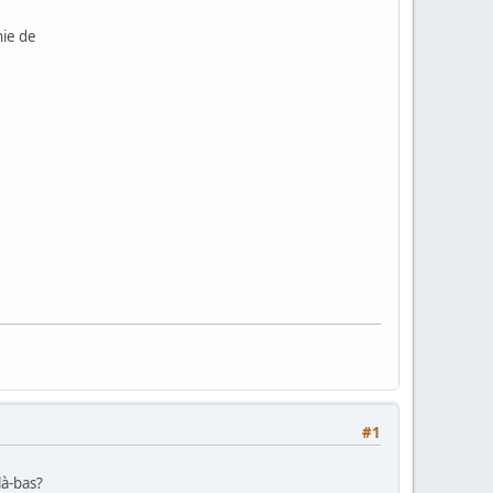
nie de
#1
là-bas?