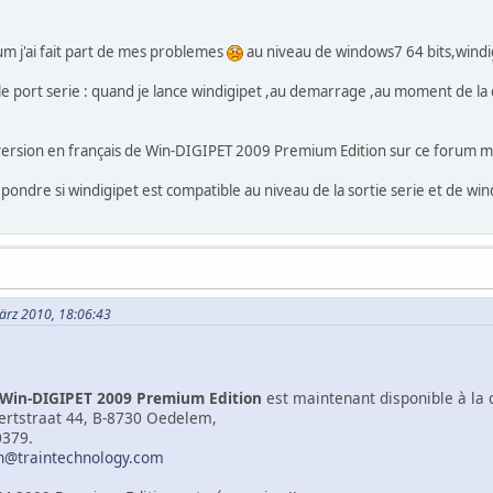
um j'ai fait part de mes problemes
au niveau de windows7 64 bits,windigi
 port serie : quand je lance windigipet ,au demarrage ,au moment de la c
e version en français de Win-DIGIPET 2009 Premium Edition sur ce forum m
pondre si windigipet est compatible au niveau de la sortie serie et de win
 März 2010, 18:06:43
Win-DIGIPET 2009 Premium Edition
est maintenant disponible à la
aertstraat 44, B-8730 Oedelem,
0379.
n@traintechnology.com