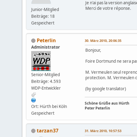
Je n'ai pas la version anglai
Merci de votre réponse.
Junior-Mitglied
Beiträge: 18
Gespeichert
Peterlin
30. März 2010, 20:06:35
Administrator
Bonjour,
Foire Dortmund ne sera pas 
M. Vermeulen seul reprend l
Senior-Mitglied
protection. M. Vermeulen d
Beiträge: 4.593
WDP-Entwickler
(by google translator)
Schöne Grüße aus Hürth
Ort: Hürth bei Köln
Peter Peterlin
Gespeichert
tarzan37
31. März 2010, 10:57:53