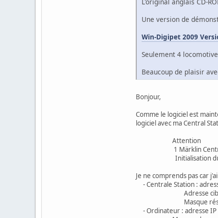
L'original anglais CD-R
Une version de démonstr
Win-Digipet 2009 Versi
Seulement 4 locomotives
Beaucoup de plaisir av
Bonjour,
Comme le logiciel est mainte
logiciel avec ma Central Stat
Attention
1 Märklin Central Sta
Initialisation du systè
Je ne comprends pas car j'ai
- Centrale Station : adres
Adresse cible 19
Masque réseau 2
- Ordinateur : adresse IP