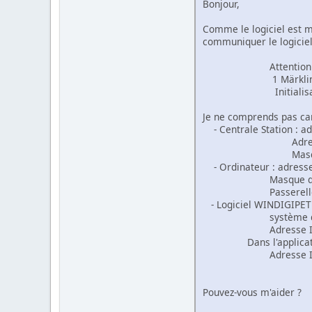
Bonjour,
Comme le logiciel est ma
communiquer le logiciel 
Attention
1 Märklin Central
Initialisation du 
Je ne comprends pas car 
- Centrale Station : ad
Adresse cible
Masque réseau
- Ordinateur : adresse
Masque de sous 
Passerelle par d
- Logiciel WINDIGIPET 
système digital
Adresse IP 192
Dans l'application W
Adresse IP de résea
par por
Pouvez-vous m'aider ?