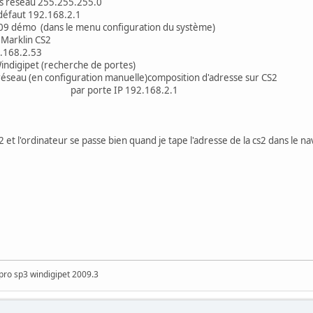
eau 255.255.255.0
ut 192.168.2.1
9 démo (dans le menu configuration du système)
rklin CS2
68.2.53
igipet (recherche de portes)
en configuration manuelle)composition d'adresse sur CS2
 IP 192.168.2.1
t l'ordinateur se passe bien quand je tape l'adresse de la cs2 dans le nav
ro sp3 windigipet 2009.3