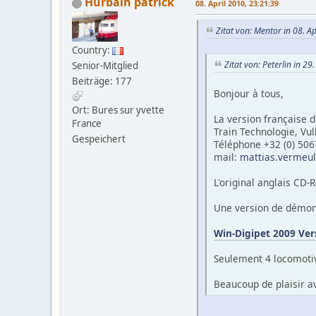
Hurbain patrick
08. April 2010, 23:21:39
Zitat von: Mentor in 08. A
Country:
Zitat von: Peterlin in 2
Senior-Mitglied
Beiträge: 177
Bonjour à tous,
Ort: Bures sur yvette
La version française 
France
Train Technologie, Vu
Gespeichert
Téléphone +32 (0) 50
mail:
mattias.vermeu
L'original anglais CD
Une version de démons
Win-Digipet 2009 Ver
Seulement 4 locomotiv
Beaucoup de plaisir 