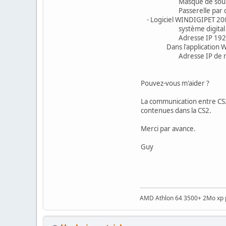
Masque de sous rés
Passerelle par défa
- Logiciel WINDIGIPET 200
système digital Ma
Adresse IP 192.1
Dans l'application Wind
Adresse IP de réseau (
par porte
Pouvez-vous m'aider ?
La communication entre CS2 e
contenues dans la CS2.
Merci par avance.
Guy
AMD Athlon 64 3500+ 2Mo xp p