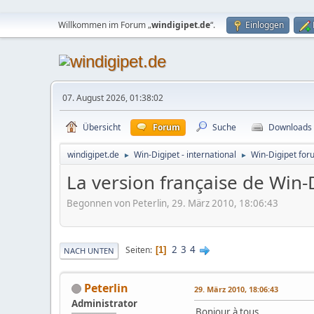
Willkommen im Forum „
windigipet.de
“.
Einloggen
07. August 2026, 01:38:02
Übersicht
Forum
Suche
Downloads
windigipet.de
Win-Digipet - international
Win-Digipet for
►
►
La version française de Win
Begonnen von Peterlin, 29. März 2010, 18:06:43
2
3
4
Seiten
1
NACH UNTEN
Peterlin
29. März 2010, 18:06:43
Administrator
Bonjour à tous,