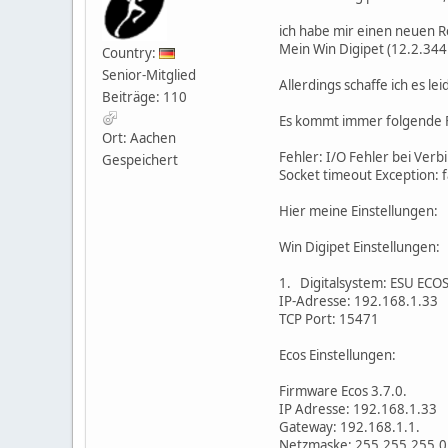
ich habe mir einen neuen 
Mein Win Digipet (12.2.344 
Country:
Senior-Mitglied
Allerdings schaffe ich es l
Beiträge: 110
Es kommt immer folgende 
Ort: Aachen
Fehler: I/O Fehler bei Verb
Gespeichert
Socket timeout Exception: f
Hier meine Einstellungen:
Win Digipet Einstellungen:
1. Digitalsystem: ESU ECO
IP-Adresse: 192.168.1.33
TCP Port: 15471
Ecos Einstellungen:
Firmware Ecos 3.7.0.
IP Adresse: 192.168.1.33
Gateway: 192.168.1.1.
Netzmaske: 255.255.255.0