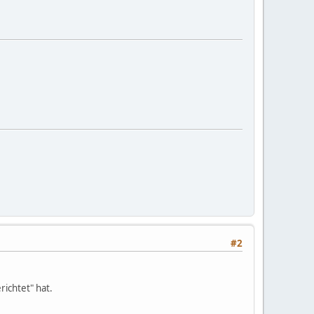
#2
ichtet" hat.