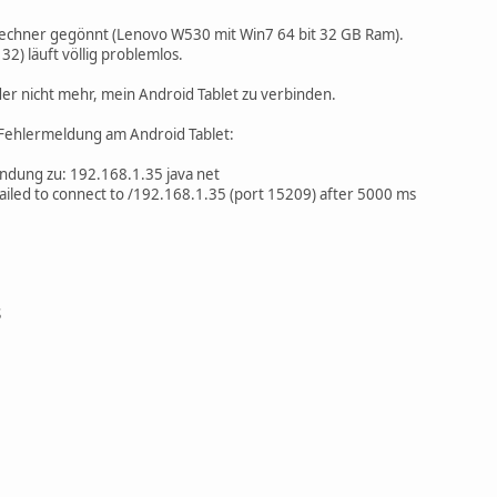
Rechner gegönnt (Lenovo W530 mit Win7 64 bit 32 GB Ram).
32) läuft völlig problemlos.
eider nicht mehr, mein Android Tablet zu verbinden.
Fehlermeldung am Android Tablet:
indung zu: 192.168.1.35 java net
ailed to connect to /192.168.1.35 (port 15209) after 5000 ms
S