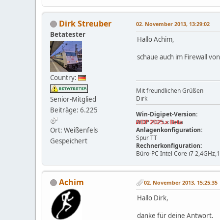
Dirk Streuber
02. November 2013, 13:29:02
Betatester
Hallo Achim,
schaue auch im Firewall vo
Country:
Mit freundlichen Grüßen
Dirk
Senior-Mitglied
Beiträge: 6.225
Win-Digipet-Version:
WDP 2025.x Beta
Ort: Weißenfels
Anlagenkonfiguration:
Spur TT
Gespeichert
Rechnerkonfiguration:
Büro-PC Intel Core i7 2,4GHz
Achim
02. November 2013, 15:25:35
Hallo Dirk,
danke für deine Antwort.