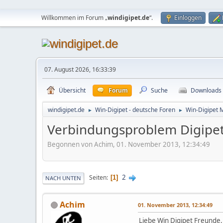
Willkommen im Forum „
windigipet.de
“.
Einloggen
07. August 2026, 16:33:39
Übersicht
Forum
Suche
Downloads
windigipet.de
Win-Digipet - deutsche Foren
Win-Digipet 
►
►
Verbindungsproblem Digipe
Begonnen von Achim, 01. November 2013, 12:34:49
2
Seiten
1
NACH UNTEN
Achim
01. November 2013, 12:34:49
Liebe Win Digipet Freunde,