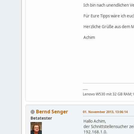
Ich bin nach unendlichen V
Für Eure Tipps wäre ich euc
Herzliche Grüße aus dem M
Achim
----
Lenovo W530 mit 32 GB RAM; Wi
Bernd Senger
01. November 2013, 13:06:14
Betatester
Hallo Achim,
der Schnittstellensucher z
192.168.1.0.