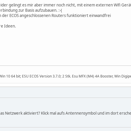
Leider gelingt es mir aber immer noch nicht, mit einem externen Wifi Ger
rbindung zur Basis aufzubauen. :-(
n der ECOS angeschlossenen Routers funktioniert einwandfrei
re Ideen.
n 10 64 bit; ESU ECOS Version 3.7.0; 2 Stk. Esu MFX (M4) 4A Booster, Win Digipe
as Netzwerk aktiviert? Klick mal aufs Antennensymbol und im dort ersche