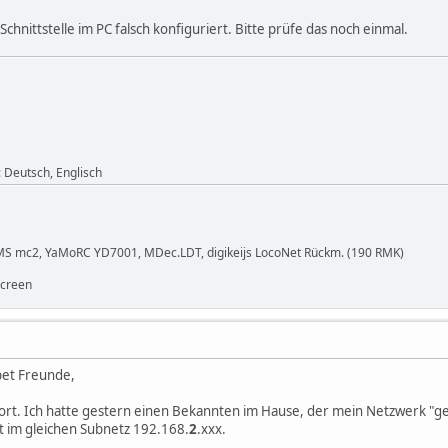
Schnittstelle im PC falsch konfiguriert. Bitte prüfe das noch einmal.
: Deutsch, Englisch
MS mc2, YaMoRC YD7001, MDec.LDT, digikeijs LocoNet Rückm. (190 RMK)
Screen
pet Freunde,
ort. Ich hatte gestern einen Bekannten im Hause, der mein Netzwerk "ger
t im gleichen Subnetz 192.168.
2
.xxx.