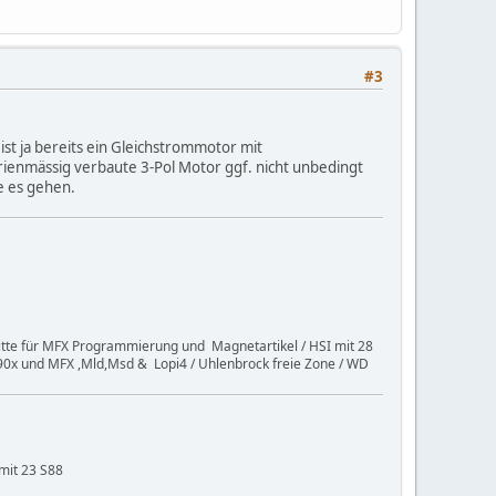
#3
st ja bereits ein Gleichstrommotor mit
rienmässig verbaute 3-Pol Motor ggf. nicht unbedingt
e es gehen.
itte für MFX Programmierung und Magnetartikel / HSI mit 28
6090x und MFX ,Mld,Msd & Lopi4 / Uhlenbrock freie Zone / WD
mit 23 S88