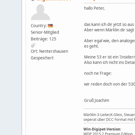
hallo Peter,
das kann ich dir jetzt so au
Country:
Aber wenn Märklin dir sagt
Senior-Mitglied
Beiträge: 125
Aber egal wie, den analoge
es geht.
Ort: Nentershausen
Meine 53 er ist ein 'Insider
Gespeichert
Also kann ich nicht ins Deta
noch ne Frage:
wir reden doch von der 53
Gruß Joachim
Märklin 3-Leiter,K-Gleis, Ste
seperat über DCC Format mit P
Win-Digipet-Version:
WDP 2015.2 Premium Edition