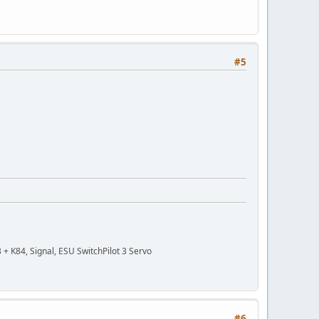
#5
 K84, Signal, ESU SwitchPilot 3 Servo
#6