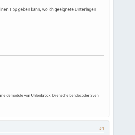
 einen Tipp geben kann, wo ich geeignete Unterlagen
 Rückmeldemodule von Uhlenbrock; Drehscheibendecoder Sven
#1