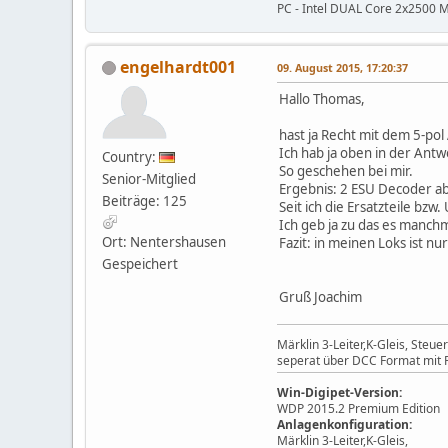
PC - Intel DUAL Core 2x2500 M
engelhardt001
09. August 2015, 17:20:37
Hallo Thomas,
hast ja Recht mit dem 5-pol
Ich hab ja oben in der Antw
Country:
So geschehen bei mir.
Senior-Mitglied
Ergebnis: 2 ESU Decoder a
Beiträge: 125
Seit ich die Ersatzteile b
Ich geb ja zu das es manchm
Ort: Nentershausen
Fazit: in meinen Loks ist nur
Gespeichert
Gruß Joachim
Märklin 3-Leiter,K-Gleis, Ste
seperat über DCC Format mit P
Win-Digipet-Version:
WDP 2015.2 Premium Edition
Anlagenkonfiguration:
Märklin 3-Leiter,K-Gleis,