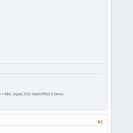
 K84, Signal, ESU SwitchPilot 3 Servo
#2