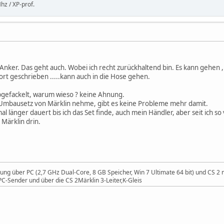
hz / XP-prof.
 Anker. Das geht auch. Wobei ich recht zurückhaltend bin. Es kann gehen ,
ort geschrieben .....kann auch in die Hose gehen.
bgefackelt, warum wieso ? keine Ahnung.
zw. Umbausetz von Märklin nehme, gibt es keine Probleme mehr damit.
al länger dauert bis ich das Set finde, auch mein Händler, aber seit ich 
 Märklin drin.
uerung über PC (2,7 GHz Dual-Core, 8 GB Speicher, Win 7 Ultimate 64 bit) und CS
C-Sender und über die CS 2Märklin 3-Leiter,K-Gleis