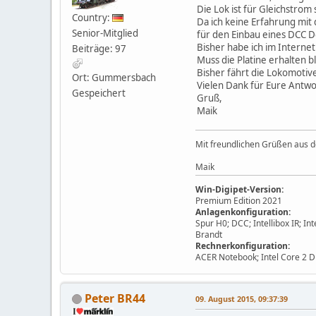
Die Lok ist für Gleichstrom
Country:
Da ich keine Erfahrung mit
Senior-Mitglied
für den Einbau eines DCC D
Bisher habe ich im Interne
Beiträge: 97
Muss die Platine erhalten 
Bisher fährt die Lokomotiv
Ort: Gummersbach
Vielen Dank für Eure Antwo
Gespeichert
Gruß,
Maik
Mit freundlichen Grüßen aus 
Maik
Win-Digipet-Version:
Premium Edition 2021
Anlagenkonfiguration:
Spur H0; DCC; Intellibox IR; 
Brandt
Rechnerkonfiguration:
ACER Notebook; Intel Core 2 
Peter BR44
09. August 2015, 09:37:39