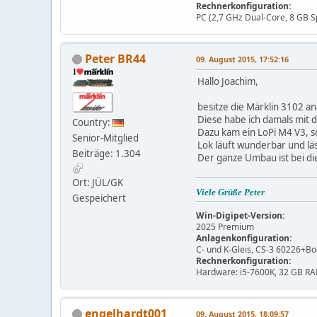
Rechnerkonfiguration:
PC (2,7 GHz Dual-Core, 8 GB Sp
Peter BR44
09. August 2015, 17:52:16
Hallo Joachim,
besitze die Märklin 3102 an
Diese habe ich damals mi
Country:
Dazu kam ein LoPi M4 V3, s
Senior-Mitglied
Lok läuft wunderbar und lä
Beiträge: 1.304
Der ganze Umbau ist bei di
Ort: JÜL/GK
Viele Grüße Peter
Gespeichert
Win-Digipet-Version:
2025 Premium
Anlagenkonfiguration:
C- und K-Gleis, CS-3 60226+Bo
Rechnerkonfiguration:
Hardware: i5-7600K, 32 GB RA
engelhardt001
09. August 2015, 18:09:57