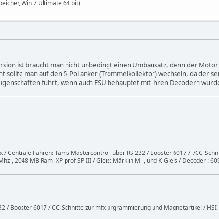
eicher, Win 7 Ultimate 64 bit)
rsion ist braucht man nicht unbedingt einen Umbausatz, denn der Motor i
t sollte man auf den 5-Pol anker (Trommelkollektor) wechseln, da der se
igenschaften führt, wenn auch ESU behauptet mit ihren Decodern würd
x / Centrale Fahren: Tams Mastercontrol über RS 232 / Booster 6017 / /CC-Schn
hz , 2048 MB Ram XP-prof SP III / Gleis: Märklin M- , und K-Gleis / Decoder : 
2 / Booster 6017 / CC-Schnitte zur mfx prgrammierung und Magnetartikel / HSI 