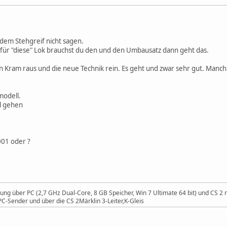
s dem Stehgreif nicht sagen.
 für "diese" Lok brauchst du den und den Umbausatz dann geht das.
n Kram raus und die neue Technik rein. Es geht und zwar sehr gut. Man
modell.
il gehen
001 oder ?
uerung über PC (2,7 GHz Dual-Core, 8 GB Speicher, Win 7 Ultimate 64 bit) und CS
C-Sender und über die CS 2Märklin 3-Leiter,K-Gleis