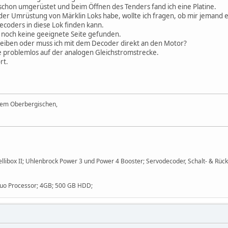
 schon umgerüstet und beim Öffnen des Tenders fand ich eine Platine.
 der Umrüstung von Märklin Loks habe, wollte ich fragen, ob mir jemand
ecoders in diese Lok finden kann.
t noch keine geeignete Seite gefunden.
bleiben oder muss ich mit dem Decoder direkt an den Motor?
e problemlos auf der analogen Gleichstromstrecke.
rt.
dem Oberbergischen,
Intellibox II; Uhlenbrock Power 3 und Power 4 Booster; Servodecoder, Schalt- &
Duo Processor; 4GB; 500 GB HDD;