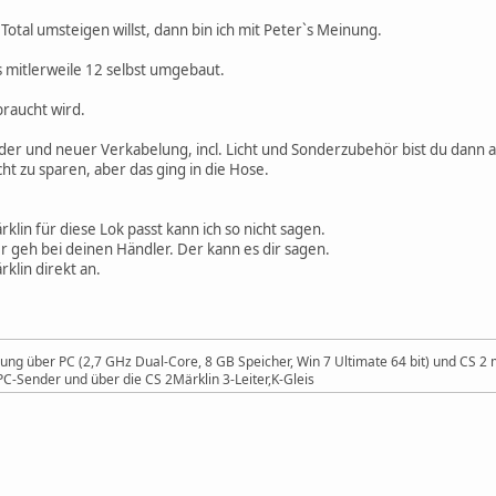
 Total umsteigen willst, dann bin ich mit Peter`s Meinung.
 mitlerweile 12 selbst umgebaut.
braucht wird.
r und neuer Verkabelung, incl. Licht und Sonderzubehör bist du dann au
t zu sparen, aber das ging in die Hose.
in für diese Lok passt kann ich so nicht sagen.
r geh bei deinen Händler. Der kann es dir sagen.
rklin direkt an.
uerung über PC (2,7 GHz Dual-Core, 8 GB Speicher, Win 7 Ultimate 64 bit) und CS
C-Sender und über die CS 2Märklin 3-Leiter,K-Gleis