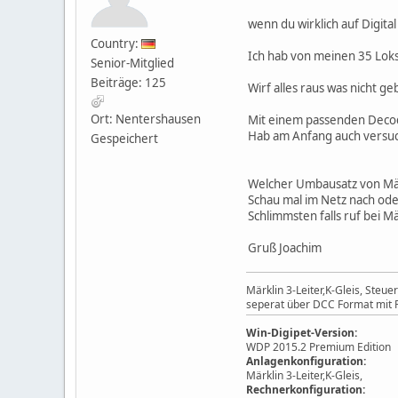
wenn du wirklich auf Digital
Country:
Ich hab von meinen 35 Loks
Senior-Mitglied
Beiträge: 125
Wirf alles raus was nicht ge
Ort: Nentershausen
Mit einem passenden Decode
Hab am Anfang auch versuch
Gespeichert
Welcher Umbausatz von Märkl
Schau mal im Netz nach ode
Schlimmsten falls ruf bei Mä
Gruß Joachim
Märklin 3-Leiter,K-Gleis, Ste
seperat über DCC Format mit P
Win-Digipet-Version:
WDP 2015.2 Premium Edition
Anlagenkonfiguration:
Märklin 3-Leiter,K-Gleis,
Rechnerkonfiguration: