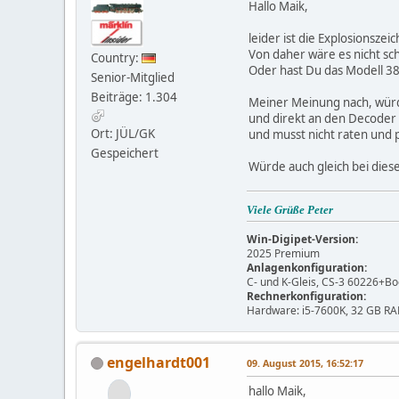
Hallo Maik,
leider ist die Explosionsze
Von daher wäre es nicht sch
Country:
Oder hast Du das Modell 3
Senior-Mitglied
Beiträge: 1.304
Meiner Meinung nach, würd
und direkt an den Decoder
Ort: JÜL/GK
und musst nicht raten und 
Gespeichert
Würde auch gleich bei die
Viele Grüße Peter
Win-Digipet-Version:
2025 Premium
Anlagenkonfiguration:
C- und K-Gleis, CS-3 60226+Bo
Rechnerkonfiguration:
Hardware: i5-7600K, 32 GB RA
engelhardt001
09. August 2015, 16:52:17
hallo Maik,