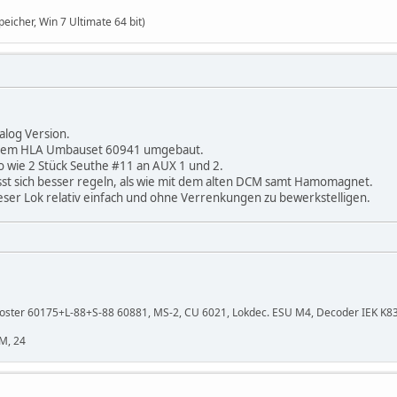
eicher, Win 7 Ultimate 64 bit)
alog Version.
t dem HLA Umbauset 60941 umgebaut.
o wie 2 Stück Seuthe #11 an AUX 1 und 2.
sst sich besser regeln, als wie mit dem alten DCM samt Hamomagnet.
eser Lok relativ einfach und ohne Verrenkungen zu bewerkstelligen.
oster 60175+L-88+S-88 60881, MS-2, CU 6021, Lokdec. ESU M4, Decoder IEK K83 +
M, 24