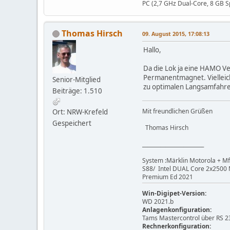
PC (2,7 GHz Dual-Core, 8 GB Sp
Thomas Hirsch
09. August 2015, 17:08:13
Hallo,
Da die Lok ja eine HAMO Ve
Permanentmagnet. Vielleich
Senior-Mitglied
zu optimalen Langsamfahre
Beiträge: 1.510
Mit freundlichen Grüßen
Ort: NRW-Krefeld
Gespeichert
Thomas Hirsch
________________________
System :Märklin Motorola + Mf
S88/ Intel DUAL Core 2x2500 M
Premium Ed 2021
Win-Digipet-Version:
WD 2021.b
Anlagenkonfiguration:
Tams Mastercontrol über RS 23
Rechnerkonfiguration: