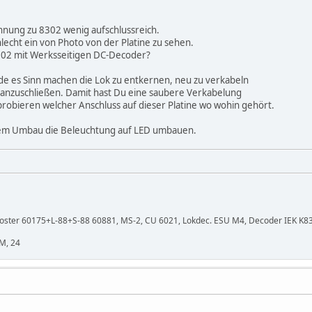
ichnung zu 8302 wenig aufschlussreich.
lecht ein von Photo von der Platine zu sehen.
802 mit Werksseitigen DC-Decoder?
e es Sinn machen die Lok zu entkernen, neu zu verkabeln
 anzuschließen. Damit hast Du eine saubere Verkabelung
probieren welcher Anschluss auf dieser Platine wo wohin gehört.
sem Umbau die Beleuchtung auf LED umbauen.
oster 60175+L-88+S-88 60881, MS-2, CU 6021, Lokdec. ESU M4, Decoder IEK K83 +
M, 24