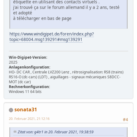
étiquette en utilisant des contacts virtuels .
j'ai trouvé ça sur le forum allemand il y a 2 ans, testé
et adopté
à télécharger en bas de page
https://www.windigipet.de/foren/index.php?
topic=68004.msg139291#msg139291
Win-Digipet-Version:
2025
Anlagenkonfiguration:
HO- DC CAR , Centrale LVZ200 Lenz , rétrosignalisation: RS8 (trains)
RS16-O (dc-cars) (LDT) , aiguillages - signaux mécaniques S8DCC-
MOT (dc car)
Rechnerkonfiguration:
Windows 11 64 bits
sonata31
20. Februar 2021, 21:12:16
#4
Zitat von: g4tr1 in 20. Februar 2021, 19:38:59