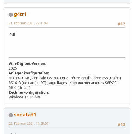
g4tr1
21. Februar 2021, 22:11:41
#12
oui
Win-Digipet-Version:
2025
Anlagenkonfiguration:
HO- DC CAR , Centrale LVZ200 Lenz , rétrosignalisation: RS8 (trains)
RS16-O (dc-cars) (LDT) , aiguillages - signaux mécaniques S8DCC-
MOT (dc car)
Rechnerkonfiguration:
Windows 11 64 bits
sonata31
22. Februar 2021, 11:25:07
#13