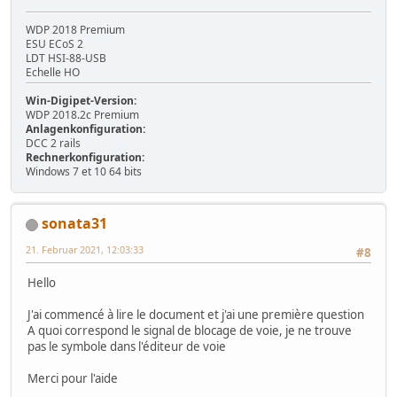
WDP 2018 Premium
ESU ECoS 2
LDT HSI-88-USB
Echelle HO
Win-Digipet-Version:
WDP 2018.2c Premium
Anlagenkonfiguration:
DCC 2 rails
Rechnerkonfiguration:
Windows 7 et 10 64 bits
sonata31
21. Februar 2021, 12:03:33
#8
Hello
J'ai commencé à lire le document et j'ai une première question
A quoi correspond le signal de blocage de voie, je ne trouve
pas le symbole dans l'éditeur de voie
Merci pour l'aide