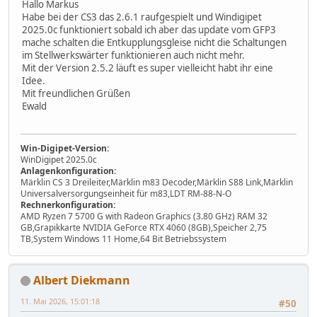
Hallo Markus
Habe bei der CS3 das 2.6.1 raufgespielt und Windigipet
2025.0c funktioniert sobald ich aber das update vom GFP3
mache schalten die Entkupplungsgleise nicht die Schaltungen
im Stellwerkswärter funktionieren auch nicht mehr.
Mit der Version 2.5.2 läuft es super vielleicht habt ihr eine
Idee.
Mit freundlichen Grüßen
Ewald
Win-Digipet-Version:
WinDigipet 2025.0c
Anlagenkonfiguration:
Märklin CS 3 Dreileiter,Märklin m83 Decoder,Märklin S88 Link,Märklin
Universalversorgungseinheit für m83,LDT RM-88-N-O
Rechnerkonfiguration:
AMD Ryzen 7 5700 G with Radeon Graphics (3.80 GHz) RAM 32
GB,Grapikkarte NVIDIA GeForce RTX 4060 (8GB),Speicher 2,75
TB,System Windows 11 Home,64 Bit Betriebssystem
Albert Diekmann
11. Mai 2026, 15:01:18
#50