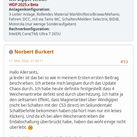
WDP 2025.x Beta
Anlagenkonfiguration:
3-Leiter Anlage, Rollendes Material Märklin/Roco/Brawa/Mehano,
Fahren: DCC, m3 via Tams MC, Schalten/Melden: Selectrix, BiDiB,
Motorola (nur wenige Sonderaufgaben)
Rechnerkonfiguration:
Intel(R) Core(TM) Ultra 7 265U
Norbert Burkert
11. Mai 2026, 21:34:11
#53
Hallo Allerseits,
ja leider ist das bei so wie in meinem Ersten ersten Beitrag
beschrieben. Ich arbeite mich langsam durch das Update
Chaos durch. Ich habe heute definitiv festgestellt dass 4
Weichenantriebe defekt sind durch überhitzung. Ich hatte ja
den seltsamen Effekt, dass Magnetartikel über Windigipet
(nicht bei Schalten mit der CS3 direct) im Sekundentakt
Schaltbefehle bekommen haben (da hört man nur ein leises
Klicken). Und da ich bei allen Weichenantrieben die
Endabschaltung überbrückt habe, haben das wohl einige nicht
überlebt.