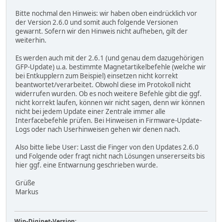
Bitte nochmal den Hinweis: wir haben oben eindrücklich vor
der Version 2.6.0 und somit auch folgende Versionen
gewarnt. Sofern wir den Hinweis nicht aufheben, gilt der
weiterhin.
Es werden auch mit der 2.6.1 (und genau dem dazugehörigen
GFP-Update) u.a. bestimmte Magnetartikelbefehle (welche wir
bei Entkupplern zum Beispiel) einsetzen nicht korrekt
beantwortet/verarbeitet. Obwohl diese im Protokoll nicht
widerrufen wurden. Ob es noch weitere Befehle gibt die ggf.
nicht korrekt laufen, können wir nicht sagen, denn wir können
nicht bei jedem Update einer Zentrale immer alle
Interfacebefehle prüfen. Bei Hinweisen in Firmware-Update-
Logs oder nach Userhinweisen gehen wir denen nach.
Also bitte liebe User: Lasst die Finger von den Updates 2.6.0
und Folgende oder fragt nicht nach Lösungen unsererseits bis
hier ggf. eine Entwarnung geschrieben wurde.
Grüße
Markus
Win-Digipet-Version: