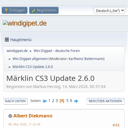
Einloggen
Registrieren
Hauptmenü
windigipet.de
Win-Digipet - deutsche Foren
►
Win-Digipet allgemein
(Moderator:
Karlheinz Battermann
)
►
Märklin CS3 Update 2.6.0
►
Märklin CS3 Update 2.6.0
Begonnen von Markus Herzog, 14. März 2026, 00:37:04
1
2
3
5
6
Seiten
4
NACH UNTEN
BENUTZER-AKTIONEN
Albert Diekmann
08. Mai 2026, 11:25:28
#45