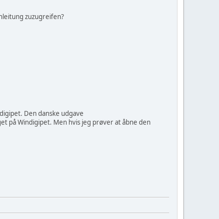
Anleitung zuzugreifen?
ndigipet. Den danske udgave
 på Windigipet. Men hvis jeg prøver at åbne den