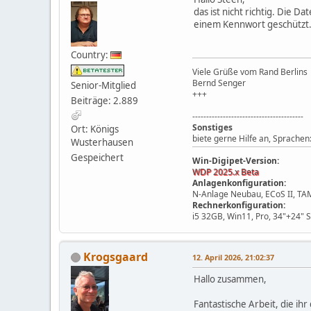
das ist nicht richtig. Die 
einem Kennwort geschützt.
Country:
Viele Grüße vom Rand Berlins
Bernd Senger
Senior-Mitglied
+++
Beiträge: 2.889
----------------------------------------
Sonstiges
Ort: Königs
biete gerne Hilfe an, Sprachen
Wusterhausen
Gespeichert
Win-Digipet-Version:
WDP 2025.x Beta
Anlagenkonfiguration:
N-Anlage Neubau, ECoS II, TA
Rechnerkonfiguration:
i5 32GB, Win11, Pro, 34"+24" 
Krogsgaard
12. April 2026, 21:02:37
Hallo zusammen,
Fantastische Arbeit, die ih