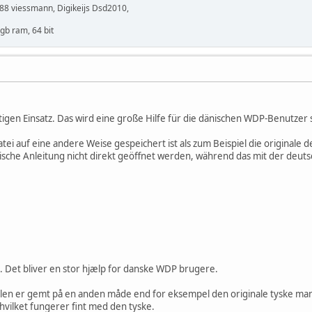
S88 viessmann, Digikeijs Dsd2010,
gb ram, 64 bit
igen Einsatz. Das wird eine große Hilfe für die dänischen WDP-Benutzer 
atei auf eine andere Weise gespeichert ist als zum Beispiel die originale 
ische Anleitung nicht direkt geöffnet werden, während das mit der deuts
ts. Det bliver en stor hjælp for danske WDP brugere.
ilen er gemt på en anden måde end for eksempel den originale tyske manu
hvilket fungerer fint med den tyske.