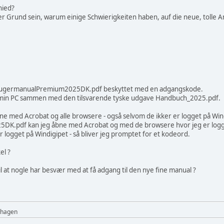
hied?
er Grund sein, warum einige Schwierigkeiten haben, auf die neue, tolle 
n BrugermanualPremium2025DK.pdf beskyttet med en adgangskode.
l min PC sammen med den tilsvarende tyske udgave Handbuch_2025.pdf.
ne med Acrobat og alle browsere - også selvom de ikker er logget på Wi
.pdf kan jeg åbne med Acrobat og med de browsere hvor jeg er logget
logget på Windigipet - så bliver jeg promptet for et kodeord.
el ?
 at nogle har besvær med at få adgang til den nye fine manual ?
nhagen