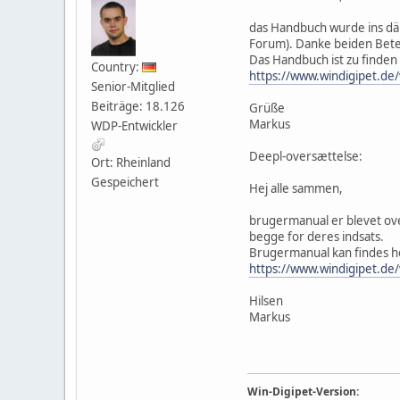
das Handbuch wurde ins d
Forum). Danke beiden Bete
Das Handbuch ist zu finden 
Country:
https://www.windigipet.de
Senior-Mitglied
Beiträge: 18.126
Grüße
Markus
WDP-Entwickler
Deepl-oversættelse:
Ort: Rheinland
Gespeichert
Hej alle sammen,
brugermanual er blevet ove
begge for deres indsats.
Brugermanual kan findes h
https://www.windigipet.de
Hilsen
Markus
Win-Digipet-Version: