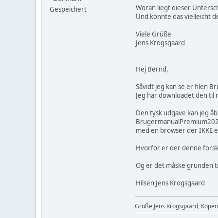
Woran liegt dieser Untersc
Gespeichert
Und könnte das vielleicht d
Viele Grüße
Jens Krogsgaard
Hej Bernd,
Såvidt jeg kan se er file
Jeg har downloadet den ti
Den tysk udgave kan jeg åb
BrugermanualPremium2025DK
med en browser der IKKE er 
Hvorfor er der denne forsk
Og er det måske grunden til
Hilsen Jens Krogsgaard
Grüße Jens Krogsgaard, Kope