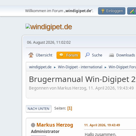
Willkommen im Forum „
windigipet.de
“.
Einloggen
06. August 2026, 11:02:02
Übersicht
Forum
Suche
Downloads
windigipet.de
Win-Digipet - international
Win-Digipet Fo
►
►
Brugermanual Win-Digipet 
Begonnen von Markus Herzog, 11. April 2026, 19:43:49
Seiten
1
NACH UNTEN
Markus Herzog
11. April 2026, 19:43:49
Administrator
Hallo zusammen,