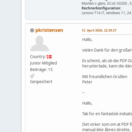
Märklin c-gleis, ECoS 50200 , 
Rechnerkonfiguration:
Lenovo T14 i7, windows 11, 24 
pkristensen
12. April 2026, 22:29:27
Hallo,
vielen Dank für den großart
Country:
Es scheint, als ob die PDF-D
Junior-Mitglied
herunterlade, kann die dän
Beiträge: 15
Mit freundlichen Grüßen
Gespeichert
Peter
--
Hallo,
Tak for en fantastisk indsa
Det virker som om at PDF f
manual ikke åbnes direkte, 