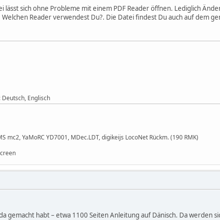
Datei lässt sich ohne Probleme mit einem PDF Reader öffnen. Lediglich Änd
 Welchen Reader verwendest Du?. Die Datei findest Du auch auf dem 
: Deutsch, Englisch
MS mc2, YaMoRC YD7001, MDec.LDT, digikeijs LocoNet Rückm. (190 RMK)
Screen
r da gemacht habt – etwa 1100 Seiten Anleitung auf Dänisch. Da werden sic