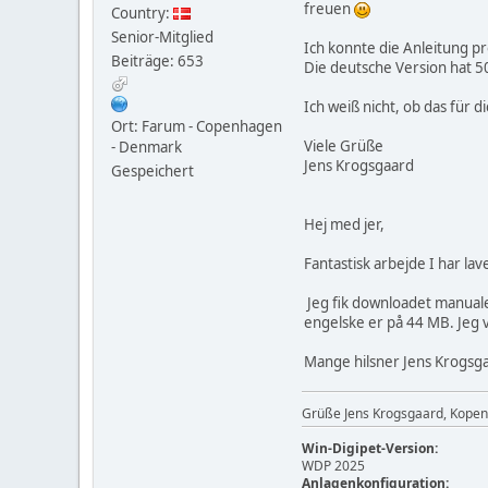
freuen
Country:
Senior-Mitglied
Ich konnte die Anleitung pr
Beiträge: 653
Die deutsche Version hat 5
Ich weiß nicht, ob das für
Ort: Farum - Copenhagen
Viele Grüße
- Denmark
Jens Krogsgaard
Gespeichert
Hej med jer,
Fantastisk arbejde I har la
Jeg fik downloadet manuale
engelske er på 44 MB. Jeg 
Mange hilsner Jens Krogsg
Grüße Jens Krogsgaard, Kope
Win-Digipet-Version:
WDP 2025
Anlagenkonfiguration: