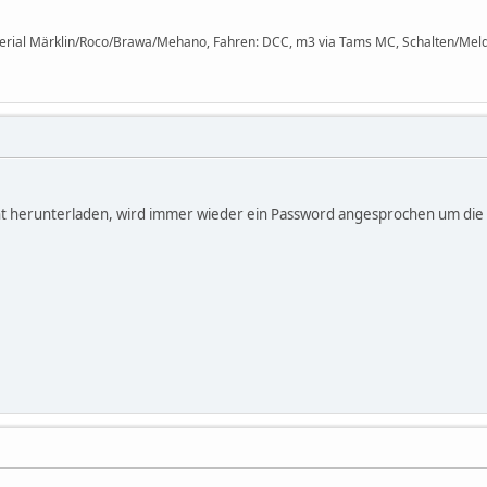
terial Märklin/Roco/Brawa/Mehano, Fahren: DCC, m3 via Tams MC, Schalten/Meld
t herunterladen, wird immer wieder ein Password angesprochen um die D