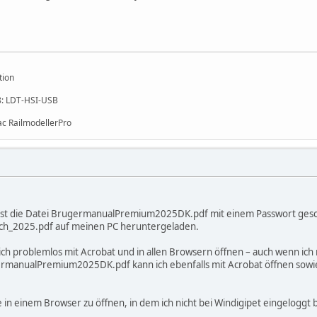
tion
88: LDT-HSI-USB
ac RailmodellerPro
, ist die Datei BrugermanualPremium2025DK.pdf mit einem Passwort ges
ch_2025.pdf auf meinen PC heruntergeladen.
ch problemlos mit Acrobat und in allen Browsern öffnen – auch wenn ich n
rmanualPremium2025DK.pdf kann ich ebenfalls mit Acrobat öffnen sowie 
 in einem Browser zu öffnen, in dem ich nicht bei Windigipet eingeloggt 