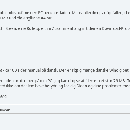
oblemlos auf meinen PC herunterladen. Mir ist allerdings aufgefallen, das
0 MB und die englische 44 MB.
 dich, Steen, eine Rolle spielt im Zusammenhang mit deinen Download-Pro
vet - ca 100 sider manual på dansk. Der er rigtig mange danske Windigipet 
n uden problemer på min PC. Jeg kan dog se at filen er ret stor 79 MB. 
ved ikke om det kan have betydning for dig Steen og dine problemer m
aard
nhagen