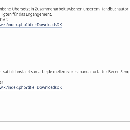
änische Übersetzt in Zusammenarbeit zwischen unserem Handbuchautor 
iligten für das Engangement.
hier:
/wiki/index.php?title=DownloadsDK
rsat til dansk i et samarbejde mellem vores manualforfatter Bernd Seng
er:
/wiki/index.php?title=DownloadsDK