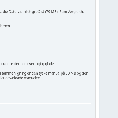
s die Datei ziemlich groß ist (79 MB). Zum Vergleich:
blemen.
brugere der nu bliver rigtig glade.
Til sammenligning er den tyske manual på 50 MB og den
ed at downloade manualen.